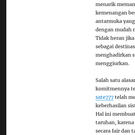
menarik memang
kemenangan besa
antarmuka yang 
dengan mudah m
Tidak heran jika
sebagai destina
menghadirkan se
menggiurkan.
Salah satu alasa
komitmennya ter
sate777
telah me
keberhasilan s
Hal ini membuat
taruhan, karen
secara fair dan 