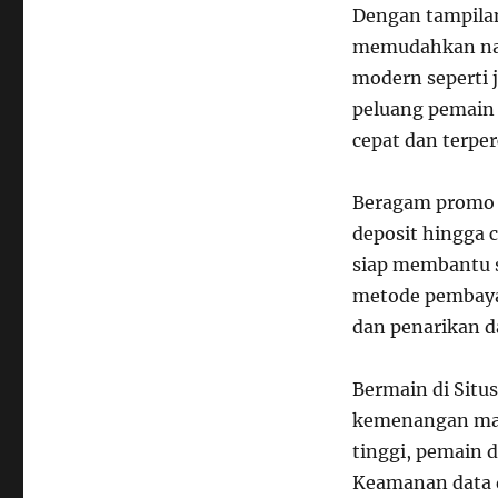
Setiap
Dengan tampila
Hari
memudahkan navi
modern seperti 
peluang pemain
cepat dan terp
Beragam promo m
deposit hingga 
siap membantu s
metode pembaya
dan penarikan d
Bermain di Sit
kemenangan maks
tinggi, pemain 
Keamanan data d