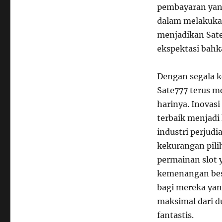
pembayaran yan
dalam melakukan 
menjadikan Sate
ekspektasi bahk
Dengan segala k
Sate777 terus m
harinya. Inova
terbaik menjadi
industri perjudi
kekurangan pilih
permainan slot
kemenangan besa
bagi mereka yan
maksimal dari d
fantastis.