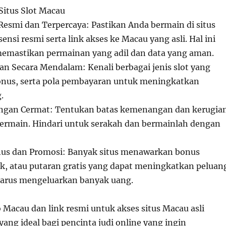
Situs Slot Macau
 Resmi dan Terpercaya: Pastikan Anda bermain di situs
sensi resmi serta link akses ke Macau yang asli. Hal ini
emastikan permainan yang adil dan data yang aman.
an Secara Mendalam: Kenali berbagai jenis slot yang
 bonus, serta pola pembayaran untuk meningkatkan
.
engan Cermat: Tentukan batas kemenangan dan kerugia
ermain. Hindari untuk serakah dan bermainlah dengan
us dan Promosi: Banyak situs menawarkan bonus
ck, atau putaran gratis yang dapat meningkatkan peluan
arus mengeluarkan banyak uang.
 Macau dan link resmi untuk akses situs Macau asli
yang ideal bagi pencinta judi online yang ingin