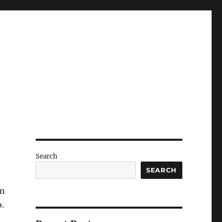
Search
SEARCH
in
.