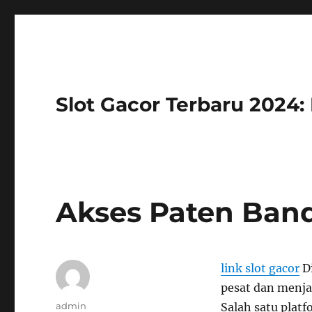
Slot Gacor Terbaru 2024
Akses Paten Band
link slot gacor
Di
pesat dan menja
Author
admin
Salah satu plat