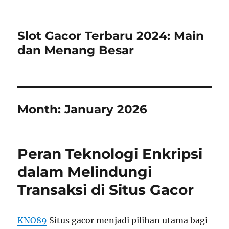
Slot Gacor Terbaru 2024: Main
dan Menang Besar
Month:
January 2026
Peran Teknologi Enkripsi
dalam Melindungi
Transaksi di Situs Gacor
KNO89
Situs gacor menjadi pilihan utama bagi