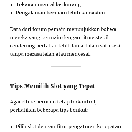
Tekanan mental berkurang
Pengalaman bermain lebih konsisten
Data dari forum pemain menunjukkan bahwa
mereka yang bermain dengan ritme stabil
cenderung bertahan lebih lama dalam satu sesi
tanpa merasa lelah atau menyesal.
Tips Memilih Slot yang Tepat
Agar ritme bermain tetap terkontrol,
perhatikan beberapa tips berikut:
Pilih slot dengan fitur pengaturan kecepatan