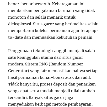
benar-benar bertaruh. Keberagaman ini
memberikan pengalaman bermain yang tidak
monoton dan selalu menarik untuk
dieksplorasi. Situs gacor yang berkualitas selalu
memperbarui koleksi permainan agar tetap up-
to-date dan memuaskan kebutuhan pemain.
Penggunaan teknologi canggih menjadi salah
satu keunggulan utama dari situs gacor
modern. Sistem RNG (Random Number
Generator) yang fair memastikan bahwa setiap
hasil permainan benar-benar acak dan adil.
Tidak hanya itu, proses deposit dan penarikan
yang cepat serta mudah menjadi nilai tambah
tersendiri. Banyak situs gacor juga
menyediakan berbagai metode pembayaran,