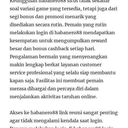
Keunggulan habanero88 situs tidak sekadar
soal variasi game yang tersedia, tetapi juga dari
segi bonus dan promosi menarik yang
disediakan secara rutin. Pemain yang rutin
melakukan login di habanero88 mendapatkan
kesempatan untuk mengumpulkan reward
besar dan bonus cashback setiap hari.
Pengalaman bermain yang menyenangkan
makin lengkap berkat layanan customer
service profesional yang selalu siap membantu
kapan saja. Fasilitas ini membuat pemain
merasa dihargai dan percaya diri dalam
menjalankan aktivitas taruhan online.
Akses ke habanero88 link resmi sangat penting
agar tidak mengalami kendala saat login.