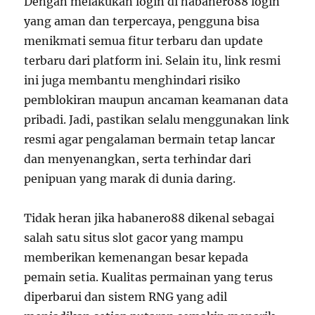
Dengan melakukan login di habanero88 login
yang aman dan terpercaya, pengguna bisa
menikmati semua fitur terbaru dan update
terbaru dari platform ini. Selain itu, link resmi
ini juga membantu menghindari risiko
pemblokiran maupun ancaman keamanan data
pribadi. Jadi, pastikan selalu menggunakan link
resmi agar pengalaman bermain tetap lancar
dan menyenangkan, serta terhindar dari
penipuan yang marak di dunia daring.
Tidak heran jika habanero88 dikenal sebagai
salah satu situs slot gacor yang mampu
memberikan kemenangan besar kepada
pemain setia. Kualitas permainan yang terus
diperbarui dan sistem RNG yang adil