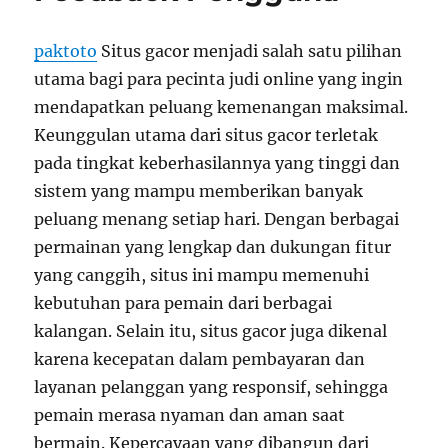
Ritme
paktoto
Situs gacor menjadi salah satu pilihan
utama bagi para pecinta judi online yang ingin
mendapatkan peluang kemenangan maksimal.
Keunggulan utama dari situs gacor terletak
pada tingkat keberhasilannya yang tinggi dan
sistem yang mampu memberikan banyak
peluang menang setiap hari. Dengan berbagai
permainan yang lengkap dan dukungan fitur
yang canggih, situs ini mampu memenuhi
kebutuhan para pemain dari berbagai
kalangan. Selain itu, situs gacor juga dikenal
karena kecepatan dalam pembayaran dan
layanan pelanggan yang responsif, sehingga
pemain merasa nyaman dan aman saat
bermain. Kepercayaan yang dibangun dari