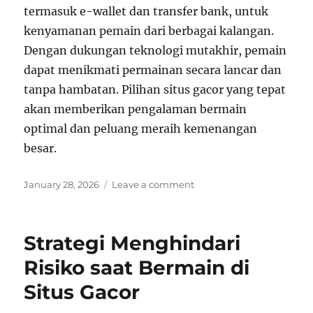
termasuk e-wallet dan transfer bank, untuk
kenyamanan pemain dari berbagai kalangan.
Dengan dukungan teknologi mutakhir, pemain
dapat menikmati permainan secara lancar dan
tanpa hambatan. Pilihan situs gacor yang tepat
akan memberikan pengalaman bermain
optimal dan peluang meraih kemenangan
besar.
Posted
on
January 28, 2026
Leave a comment
on
Keunggulan
Situs
Gacor
Strategi Menghindari
yang
Memberikan
Risiko saat Bermain di
Akses
Situs Gacor
Mudah
Melalui