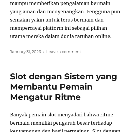
mampu memberikan pengalaman bermain
yang aman dan menyenangkan. Pengguna pun
semakin yakin untuk terus bermain dan
mempercayai platform ini sebagai pilihan
utama mereka dalam dunia taruhan online.
Posted
on
January 31, 2026
Leave a comment
on
Peran
Teknologi
Enkripsi
Slot dengan Sistem yang
dalam
Melindungi
Membantu Pemain
Transaksi
Mengatur Ritme
di
Situs
Gacor
Banyak pemain slot menyadari bahwa ritme
bermain memiliki pengaruh besar terhadap
kenyamanan dan hasil permainan. Slot dengan