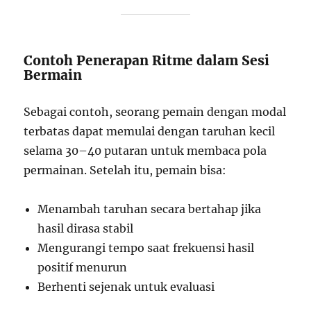
Contoh Penerapan Ritme dalam Sesi
Bermain
Sebagai contoh, seorang pemain dengan modal
terbatas dapat memulai dengan taruhan kecil
selama 30–40 putaran untuk membaca pola
permainan. Setelah itu, pemain bisa:
Menambah taruhan secara bertahap jika
hasil dirasa stabil
Mengurangi tempo saat frekuensi hasil
positif menurun
Berhenti sejenak untuk evaluasi