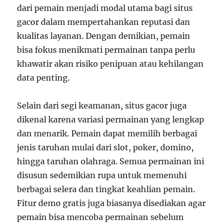
dari pemain menjadi modal utama bagi situs
gacor dalam mempertahankan reputasi dan
kualitas layanan. Dengan demikian, pemain
bisa fokus menikmati permainan tanpa perlu
khawatir akan risiko penipuan atau kehilangan
data penting.
Selain dari segi keamanan, situs gacor juga
dikenal karena variasi permainan yang lengkap
dan menarik. Pemain dapat memilih berbagai
jenis taruhan mulai dari slot, poker, domino,
hingga taruhan olahraga. Semua permainan ini
disusun sedemikian rupa untuk memenuhi
berbagai selera dan tingkat keahlian pemain.
Fitur demo gratis juga biasanya disediakan agar
pemain bisa mencoba permainan sebelum