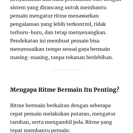
sistem yang dirancang untuk membantu
pemain mengatur ritme menawarkan
pengalaman yang lebih terkontrol, tidak
terburu-buru, dan tetap menyenangkan.
Pendekatan ini membuat pemain bisa
menyesuaikan tempo sesuai gaya bermain
masing-masing, tanpa tekanan berlebihan.
Mengapa Ritme Bermain Itu Penting?
Ritme bermain berkaitan dengan seberapa
cepat pemain melakukan putaran, mengatur
taruhan, serta mengambil jeda. Ritme yang
tepat membantu pemain: