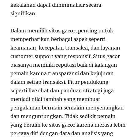
kekalahan dapat diminimalisir secara
signifikan.
Dalam memilih situs gacor, penting untuk
memperhatikan berbagai aspek seperti
keamanan, kecepatan transaksi, dan layanan
customer support yang responsif. Situs gacor
biasanya memiliki reputasi baik di kalangan
pemain karena transparansi dan kejujuran
dalam setiap transaksi. Fitur pendukung
seperti live chat dan panduan strategi juga
menjadi nilai tambah yang membuat
pengalaman bermain semakin menyenangkan
dan menguntungkan. Tidak sedikit pemain
yang beralih ke situs gacor karena merasa lebih
percaya diri dengan data dan analisis yang