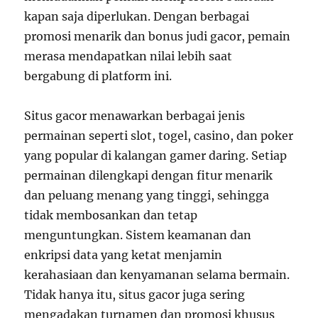
kapan saja diperlukan. Dengan berbagai
promosi menarik dan bonus judi gacor, pemain
merasa mendapatkan nilai lebih saat
bergabung di platform ini.
Situs gacor menawarkan berbagai jenis
permainan seperti slot, togel, casino, dan poker
yang popular di kalangan gamer daring. Setiap
permainan dilengkapi dengan fitur menarik
dan peluang menang yang tinggi, sehingga
tidak membosankan dan tetap
menguntungkan. Sistem keamanan dan
enkripsi data yang ketat menjamin
kerahasiaan dan kenyamanan selama bermain.
Tidak hanya itu, situs gacor juga sering
mengadakan turnamen dan promosi khusus