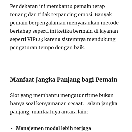
Pendekatan ini membantu pemain tetap
tenang dan tidak terpancing emosi. Banyak
pemain berpengalaman menyarankan metode
bertahap seperti ini ketika bermain di layanan
seperti VIP123 karena sistemnya mendukung
pengaturan tempo dengan baik.
Manfaat Jangka Panjang bagi Pemain
Slot yang membantu mengatur ritme bukan
hanya soal kenyamanan sesaat. Dalam jangka
panjang, manfaatnya antara lain:
Manajemen modal lebih terjaga