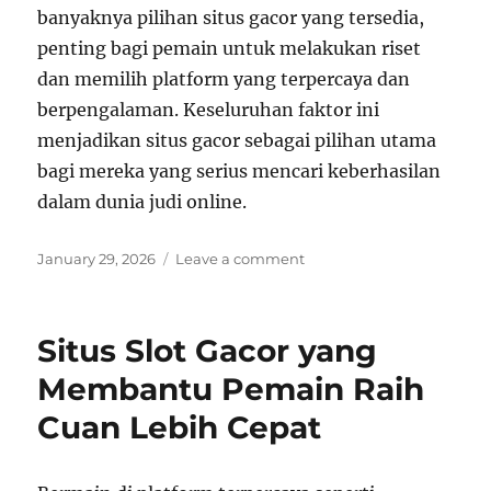
banyaknya pilihan situs gacor yang tersedia,
penting bagi pemain untuk melakukan riset
dan memilih platform yang terpercaya dan
berpengalaman. Keseluruhan faktor ini
menjadikan situs gacor sebagai pilihan utama
bagi mereka yang serius mencari keberhasilan
dalam dunia judi online.
Posted
on
January 29, 2026
Leave a comment
on
Pengaruh
Teknologi
Mobile
Situs Slot Gacor yang
dalam
Pengalaman
Membantu Pemain Raih
Bermain
Cuan Lebih Cepat
di
Situs
Gacor