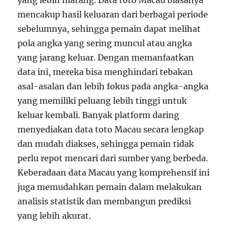
yang lebih matang. Data toto Macau biasanya
mencakup hasil keluaran dari berbagai periode
sebelumnya, sehingga pemain dapat melihat
pola angka yang sering muncul atau angka
yang jarang keluar. Dengan memanfaatkan
data ini, mereka bisa menghindari tebakan
asal-asalan dan lebih fokus pada angka-angka
yang memiliki peluang lebih tinggi untuk
keluar kembali. Banyak platform daring
menyediakan data toto Macau secara lengkap
dan mudah diakses, sehingga pemain tidak
perlu repot mencari dari sumber yang berbeda.
Keberadaan data Macau yang komprehensif ini
juga memudahkan pemain dalam melakukan
analisis statistik dan membangun prediksi
yang lebih akurat.