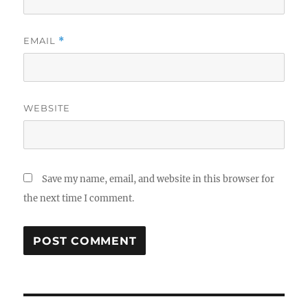
EMAIL
*
WEBSITE
Save my name, email, and website in this browser for
the next time I comment.