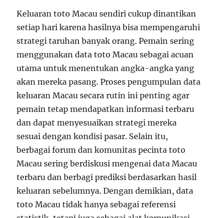
Keluaran toto Macau sendiri cukup dinantikan
setiap hari karena hasilnya bisa mempengaruhi
strategi taruhan banyak orang. Pemain sering
menggunakan data toto Macau sebagai acuan
utama untuk menentukan angka-angka yang
akan mereka pasang. Proses pengumpulan data
keluaran Macau secara rutin ini penting agar
pemain tetap mendapatkan informasi terbaru
dan dapat menyesuaikan strategi mereka
sesuai dengan kondisi pasar. Selain itu,
berbagai forum dan komunitas pecinta toto
Macau sering berdiskusi mengenai data Macau
terbaru dan berbagi prediksi berdasarkan hasil
keluaran sebelumnya. Dengan demikian, data
toto Macau tidak hanya sebagai referensi