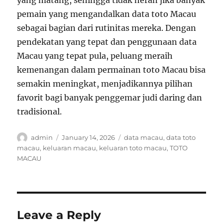
yang matang, sehingga tidak heran jika banyak
pemain yang mengandalkan data toto Macau
sebagai bagian dari rutinitas mereka. Dengan
pendekatan yang tepat dan penggunaan data
Macau yang tepat pula, peluang meraih
kemenangan dalam permainan toto Macau bisa
semakin meningkat, menjadikannya pilihan
favorit bagi banyak penggemar judi daring dan
tradisional.
Author
Posted
Tags
admin
January 14, 2026
data macau
,
data toto
on
macau
,
keluaran macau
,
keluaran toto macau
,
TOTO
MACAU
Leave a Reply