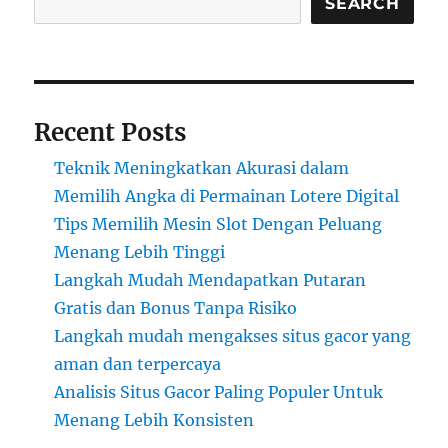
SEARCH
Recent Posts
Teknik Meningkatkan Akurasi dalam
Memilih Angka di Permainan Lotere Digital
Tips Memilih Mesin Slot Dengan Peluang
Menang Lebih Tinggi
Langkah Mudah Mendapatkan Putaran
Gratis dan Bonus Tanpa Risiko
Langkah mudah mengakses situs gacor yang
aman dan terpercaya
Analisis Situs Gacor Paling Populer Untuk
Menang Lebih Konsisten