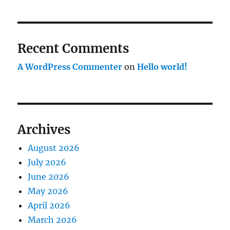
Recent Comments
A WordPress Commenter
on
Hello world!
Archives
August 2026
July 2026
June 2026
May 2026
April 2026
March 2026