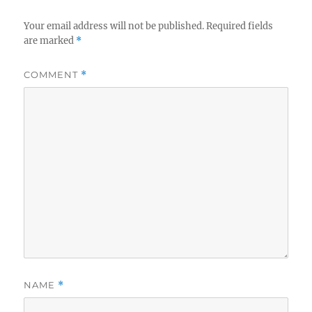
Your email address will not be published.
Required fields
are marked
*
COMMENT
*
NAME
*