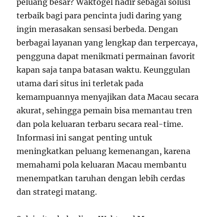
peluang besar? Waktogel hadir sebagai solusi
terbaik bagi para pencinta judi daring yang
ingin merasakan sensasi berbeda. Dengan
berbagai layanan yang lengkap dan terpercaya,
pengguna dapat menikmati permainan favorit
kapan saja tanpa batasan waktu. Keunggulan
utama dari situs ini terletak pada
kemampuannya menyajikan data Macau secara
akurat, sehingga pemain bisa memantau tren
dan pola keluaran terbaru secara real-time.
Informasi ini sangat penting untuk
meningkatkan peluang kemenangan, karena
memahami pola keluaran Macau membantu
menempatkan taruhan dengan lebih cerdas
dan strategi matang.