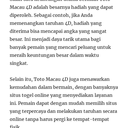
Macau 4D adalah besarnya hadiah yang dapat
diperoleh. Sebagai contoh, jika Anda
memenangkan taruhan 4D, hadiah yang
diterima bisa mencapai angka yang sangat
besar. Ini menjadi daya tarik utama bagi
banyak pemain yang mencari peluang untuk
meraih keuntungan besar dalam waktu
singkat.
Selain itu, Toto Macau 4D juga menawarkan
kemudahan dalam bermain, dengan banyaknya
situs togel online yang menyediakan layanan
ini. Pemain dapat dengan mudah memilih situs
yang terpercaya dan melakukan taruhan secara
online tanpa harus pergi ke tempat-tempat
fisik.