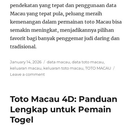
pendekatan yang tepat dan penggunaan data
Macau yang tepat pula, peluang meraih
kemenangan dalam permainan toto Macau bisa
semakin meningkat, menjadikannya pilihan
favorit bagi banyak penggemar judi daring dan
tradisional.
Posted
Tags
January 14, 2026
data macau
,
data toto macau
,
on
keluaran macau
,
keluaran toto macau
,
TOTO MACAU
on
Leave a comment
Toto
Macau
Terpercaya
Toto Macau 4D: Panduan
dengan
Data
Lengkap untuk Pemain
Macau
Togel