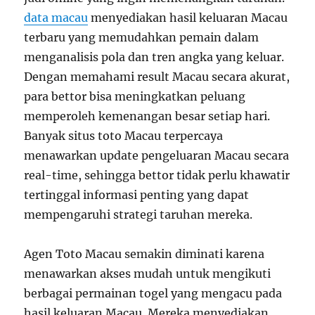
data macau
menyediakan hasil keluaran Macau
terbaru yang memudahkan pemain dalam
menganalisis pola dan tren angka yang keluar.
Dengan memahami result Macau secara akurat,
para bettor bisa meningkatkan peluang
memperoleh kemenangan besar setiap hari.
Banyak situs toto Macau terpercaya
menawarkan update pengeluaran Macau secara
real-time, sehingga bettor tidak perlu khawatir
tertinggal informasi penting yang dapat
mempengaruhi strategi taruhan mereka.
Agen Toto Macau semakin diminati karena
menawarkan akses mudah untuk mengikuti
berbagai permainan togel yang mengacu pada
hasil keluaran Macau. Mereka menyediakan