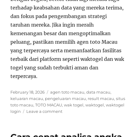
terhadap keabsahan data yang mereka terima,
dan fokus pada pengembangan strategi
taruhan mereka. Jika ingin meraih
kemenangan besar dan mengoptimalkan
peluang, pastikan memilih agen toto Macau
yang terpercaya serta memanfaatkan fasilitas
terbaik dari platform seperti waktogel dan wak
togel yang sudah terbukti aman dan
terpercaya.
Posted
Tags
February 18, 2026
agen toto macau
,
data macau
,
on
keluaran macau
,
pengeluaran macau
,
result macau
,
situs
toto macau
,
TOTO MACAU
,
wak togel
,
waktogel
,
waktogel
on
login
Leave a comment
Strategi
Toto
Macau
Efisien