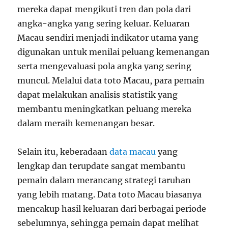
mereka dapat mengikuti tren dan pola dari
angka-angka yang sering keluar. Keluaran
Macau sendiri menjadi indikator utama yang
digunakan untuk menilai peluang kemenangan
serta mengevaluasi pola angka yang sering
muncul. Melalui data toto Macau, para pemain
dapat melakukan analisis statistik yang
membantu meningkatkan peluang mereka
dalam meraih kemenangan besar.
Selain itu, keberadaan
data macau
yang
lengkap dan terupdate sangat membantu
pemain dalam merancang strategi taruhan
yang lebih matang. Data toto Macau biasanya
mencakup hasil keluaran dari berbagai periode
sebelumnya, sehingga pemain dapat melihat