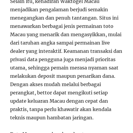
Selain itu, kehadiran Waktogel Macau
menjadikan pengalaman berjudi semakin
menegangkan dan penuh tantangan. Situs ini
menawarkan berbagai jenis permainan toto
Macau yang menarik dan mengasyikkan, mulai
dari taruhan angka sampai permainan live
dealer yang interaktif. Keamanan transaksi dan
privasi data pengguna juga menjadi prioritas
utama, sehingga pemain merasa nyaman saat
melakukan deposit maupun penarikan dana.
Dengan akses mudah melalui berbagai
perangkat, bettor dapat mengikuti setiap
update keluaran Macau dengan cepat dan
praktis, tanpa perlu khawatir akan kendala
teknis maupun hambatan jaringan.