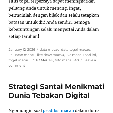
situs togel terpercaya dapat meningkatkan
peluang Anda untuk menang. Ingat,
bermainlah dengan bijak dan selalu tetapkan
batasan untuk diri Anda sendiri. Semoga
keberuntungan selalu menyertai Anda dalam
setiap taruhan!
Posted
Tags
January 12, 2026
data macau
,
data togel macau
,
on
keluaran macau
,
live draw macau
,
live macau hari ini
,
togel macau
,
TOTO MACAU
,
toto macau 4d
Leave a
on
comment
Toto
Macau
4D:
Strategi Santai Menikmati
Panduan
Lengkap
Dunia Tebakan Digital
untuk
Pemain
Togel
Ngomongin soal
prediksi macau
dalam dunia