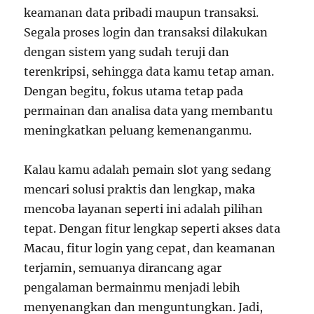
keamanan data pribadi maupun transaksi.
Segala proses login dan transaksi dilakukan
dengan sistem yang sudah teruji dan
terenkripsi, sehingga data kamu tetap aman.
Dengan begitu, fokus utama tetap pada
permainan dan analisa data yang membantu
meningkatkan peluang kemenanganmu.
Kalau kamu adalah pemain slot yang sedang
mencari solusi praktis dan lengkap, maka
mencoba layanan seperti ini adalah pilihan
tepat. Dengan fitur lengkap seperti akses data
Macau, fitur login yang cepat, dan keamanan
terjamin, semuanya dirancang agar
pengalaman bermainmu menjadi lebih
menyenangkan dan menguntungkan. Jadi,