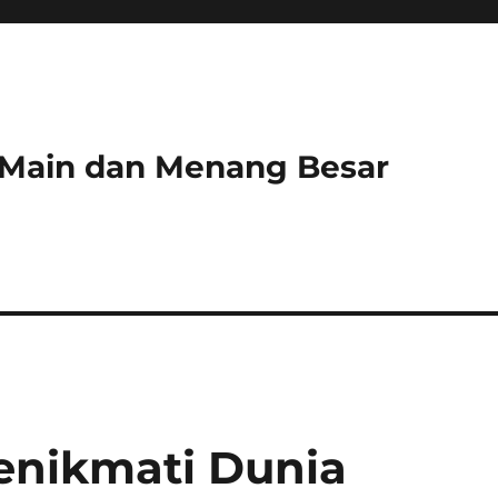
: Main dan Menang Besar
Menikmati Dunia