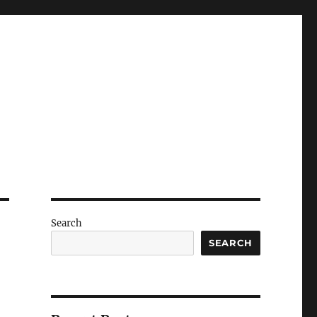
Search
SEARCH