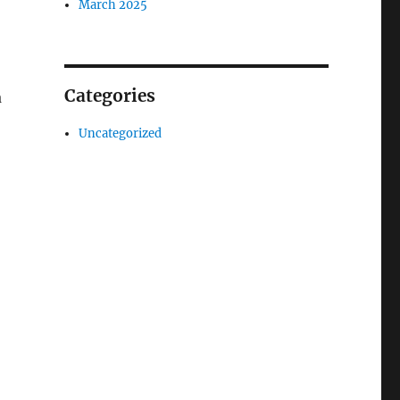
March 2025
Categories
a
Uncategorized