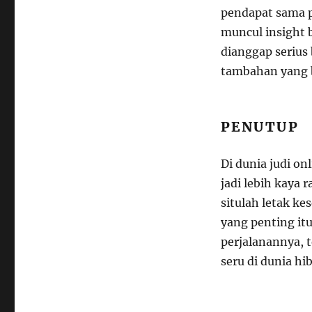
pendapat sama pe
muncul insight b
dianggap serius 
tambahan yang b
PENUTUP
Di dunia judi o
jadi lebih kaya 
situlah letak 
yang penting itu
perjalanannya, t
seru di dunia hi