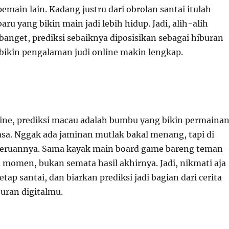
main lain. Kadang justru dari obrolan santai itulah
aru yang bikin main jadi lebih hidup. Jadi, alih-alih
banget, prediksi sebaiknya diposisikan sebagai hiburan
ikin pengalaman judi online makin lengkap.
nline, prediksi macau adalah bumbu yang bikin permaina
rasa. Nggak ada jaminan mutlak bakal menang, tapi di
keseruannya. Sama kayak main board game bareng teman
 momen, bukan semata hasil akhirnya. Jadi, nikmati aja
etap santai, dan biarkan prediksi jadi bagian dari cerita
buran digitalmu.