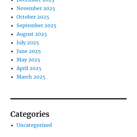
November 2025
October 2025
September 2025
August 2025
July 2025
June 2025
May 2025
April 2025
March 2025
Categories
Uncategorized