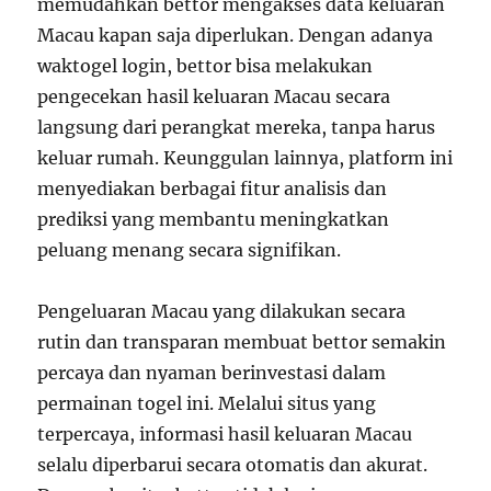
memudahkan bettor mengakses data keluaran
Macau kapan saja diperlukan. Dengan adanya
waktogel login, bettor bisa melakukan
pengecekan hasil keluaran Macau secara
langsung dari perangkat mereka, tanpa harus
keluar rumah. Keunggulan lainnya, platform ini
menyediakan berbagai fitur analisis dan
prediksi yang membantu meningkatkan
peluang menang secara signifikan.
Pengeluaran Macau yang dilakukan secara
rutin dan transparan membuat bettor semakin
percaya dan nyaman berinvestasi dalam
permainan togel ini. Melalui situs yang
terpercaya, informasi hasil keluaran Macau
selalu diperbarui secara otomatis dan akurat.