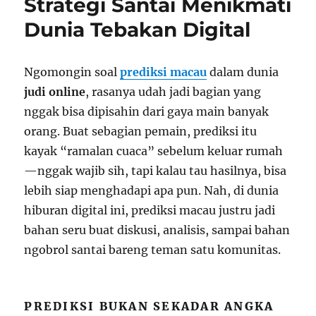
Strategi Santai Menikmati
Efisien
untuk
Dunia Tebakan Digital
Pemula
Ngomongin soal
prediksi macau
dalam dunia
judi online
, rasanya udah jadi bagian yang
nggak bisa dipisahin dari gaya main banyak
orang. Buat sebagian pemain, prediksi itu
kayak “ramalan cuaca” sebelum keluar rumah
—nggak wajib sih, tapi kalau tau hasilnya, bisa
lebih siap menghadapi apa pun. Nah, di dunia
hiburan digital ini, prediksi macau justru jadi
bahan seru buat diskusi, analisis, sampai bahan
ngobrol santai bareng teman satu komunitas.
PREDIKSI BUKAN SEKADAR ANGKA