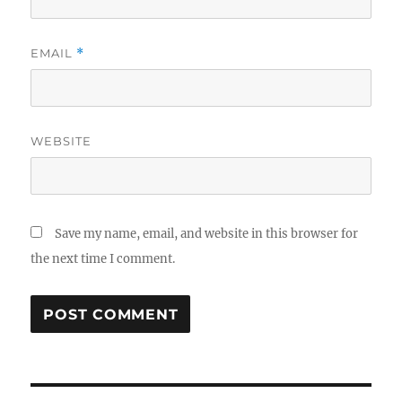
EMAIL
*
WEBSITE
Save my name, email, and website in this browser for
the next time I comment.