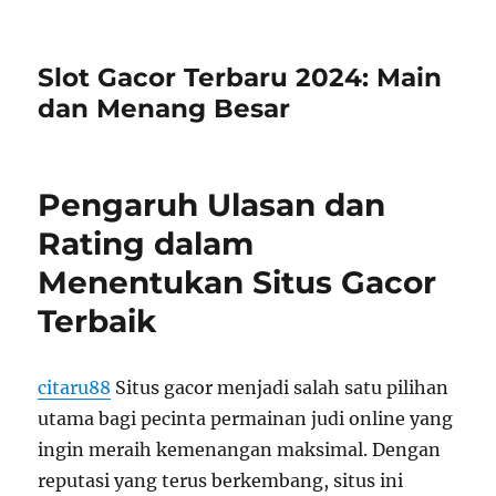
Slot Gacor Terbaru 2024: Main
dan Menang Besar
Pengaruh Ulasan dan
Rating dalam
Menentukan Situs Gacor
Terbaik
citaru88
Situs gacor menjadi salah satu pilihan
utama bagi pecinta permainan judi online yang
ingin meraih kemenangan maksimal. Dengan
reputasi yang terus berkembang, situs ini