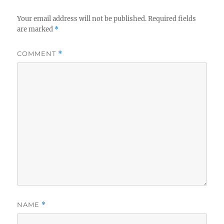
Your email address will not be published.
Required fields
are marked
*
COMMENT
*
NAME
*