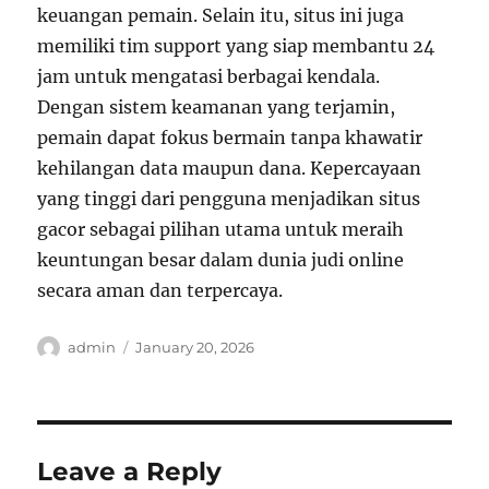
keuangan pemain. Selain itu, situs ini juga
memiliki tim support yang siap membantu 24
jam untuk mengatasi berbagai kendala.
Dengan sistem keamanan yang terjamin,
pemain dapat fokus bermain tanpa khawatir
kehilangan data maupun dana. Kepercayaan
yang tinggi dari pengguna menjadikan situs
gacor sebagai pilihan utama untuk meraih
keuntungan besar dalam dunia judi online
secara aman dan terpercaya.
Author
Posted
admin
January 20, 2026
on
Leave a Reply