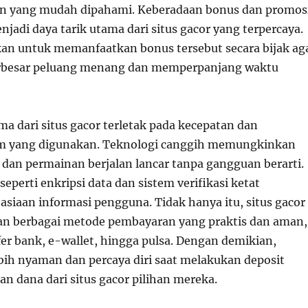
n yang mudah dipahami. Keberadaan bonus dan promos
jadi daya tarik utama dari situs gacor yang terpercaya.
an untuk memanfaatkan bonus tersebut secara bijak ag
esar peluang menang dan memperpanjang waktu
a dari situs gacor terletak pada kecepatan dan
tem yang digunakan. Teknologi canggih memungkinkan
 dan permainan berjalan lancar tanpa gangguan berarti.
eperti enkripsi data dan sistem verifikasi ketat
siaan informasi pengguna. Tidak hanya itu, situs gacor
an berbagai metode pembayaran yang praktis dan aman,
fer bank, e-wallet, hingga pulsa. Dengan demikian,
bih nyaman dan percaya diri saat melakukan deposit
n dana dari situs gacor pilihan mereka.