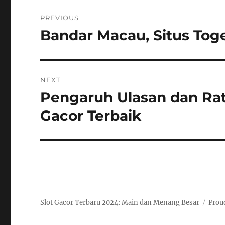
Post
PREVIOUS
navigation
Bandar Macau, Situs Toge
Previous
post:
NEXT
Pengaruh Ulasan dan Ra
Next
post:
Gacor Terbaik
Slot Gacor Terbaru 2024: Main dan Menang Besar
Prou