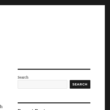
Search
SEARCH
eh