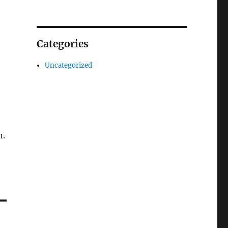
Categories
Uncategorized
n.