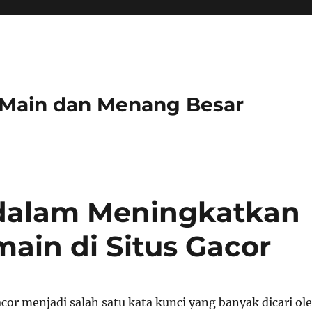
: Main dan Menang Besar
 dalam Meningkatkan
in di Situs Gacor
cor menjadi salah satu kata kunci yang banyak dicari ol