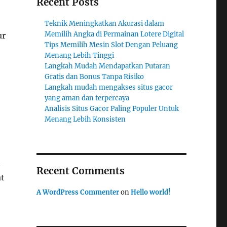
Recent Posts
Teknik Meningkatkan Akurasi dalam
Memilih Angka di Permainan Lotere Digital
ur
Tips Memilih Mesin Slot Dengan Peluang
Menang Lebih Tinggi
Langkah Mudah Mendapatkan Putaran
Gratis dan Bonus Tanpa Risiko
Langkah mudah mengakses situs gacor
yang aman dan terpercaya
Analisis Situs Gacor Paling Populer Untuk
Menang Lebih Konsisten
n
Recent Comments
at
A WordPress Commenter
on
Hello world!