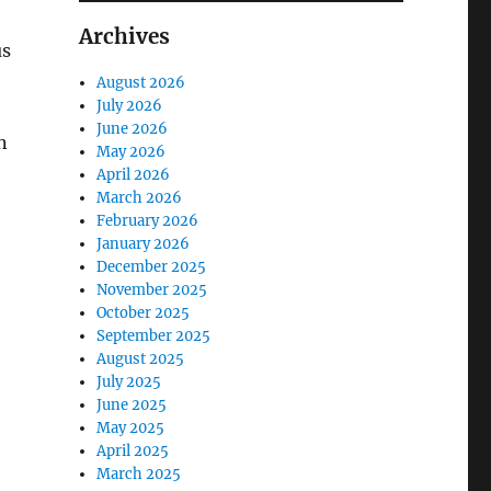
Archives
us
August 2026
July 2026
June 2026
n
May 2026
April 2026
March 2026
February 2026
January 2026
December 2025
November 2025
October 2025
September 2025
August 2025
July 2025
June 2025
May 2025
April 2025
March 2025