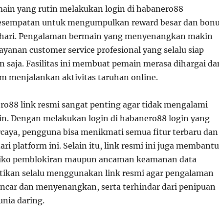
emain yang rutin melakukan login di habanero88
sempatan untuk mengumpulkan reward besar dan bon
p hari. Pengalaman bermain yang menyenangkan makin
ayanan customer service profesional yang selalu siap
saja. Fasilitas ini membuat pemain merasa dihargai da
am menjalankan aktivitas taruhan online.
ro88 link resmi sangat penting agar tidak mengalami
gin. Dengan melakukan login di habanero88 login yang
caya, pengguna bisa menikmati semua fitur terbaru dan
ari platform ini. Selain itu, link resmi ini juga membantu
siko pemblokiran maupun ancaman keamanan data
pastikan selalu menggunakan link resmi agar pengalaman
ancar dan menyenangkan, serta terhindar dari penipuan
unia daring.