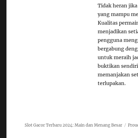
Tidak heran jika
yang mampu mem
Kualitas permai
menjadikan seti
pengguna menga
bergabung den
untuk meraih jac
buktikan sendir
memanjakan seti
terlupakan.
Slot Gacor Terbaru 2024: Main dan Menang Besar
Prou