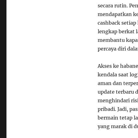
secara rutin. P
mendapatkan ke
cashback setia
lengkap berkat l
membantu kapan 
percaya diri dal
Akses ke habane
kendala saat lo
aman dan terper
update terbaru d
menghindari ri
pribadi. Jadi, 
bermain tetap l
yang marak di d