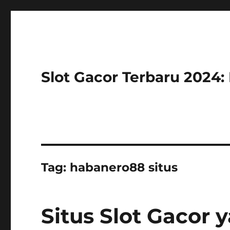
Slot Gacor Terbaru 2024
Tag:
habanero88 situs
Situs Slot Gacor