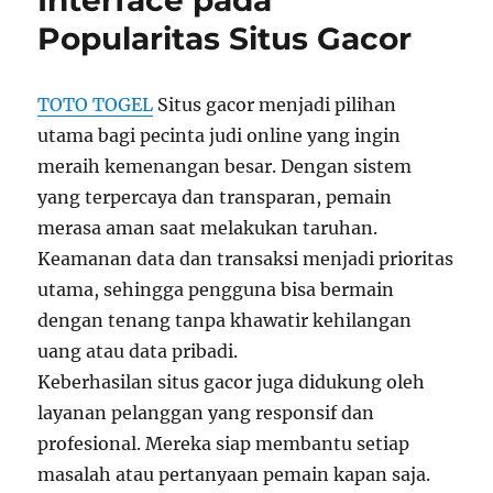
Interface pada
Pelayanan
Popularitas Situs Gacor
TOTO TOGEL
Situs gacor menjadi pilihan
utama bagi pecinta judi online yang ingin
meraih kemenangan besar. Dengan sistem
yang terpercaya dan transparan, pemain
merasa aman saat melakukan taruhan.
Keamanan data dan transaksi menjadi prioritas
utama, sehingga pengguna bisa bermain
dengan tenang tanpa khawatir kehilangan
uang atau data pribadi.
Keberhasilan situs gacor juga didukung oleh
layanan pelanggan yang responsif dan
profesional. Mereka siap membantu setiap
masalah atau pertanyaan pemain kapan saja.