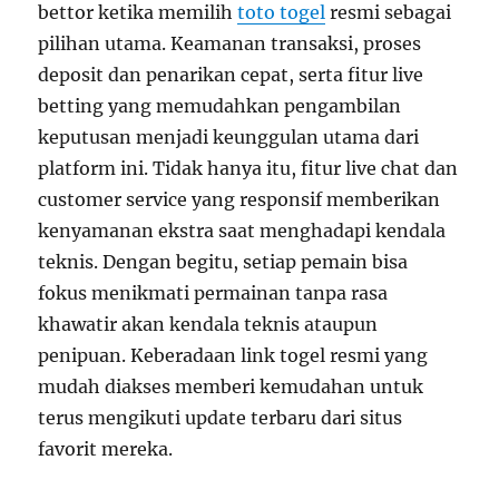
bettor ketika memilih
toto togel
resmi sebagai
pilihan utama. Keamanan transaksi, proses
deposit dan penarikan cepat, serta fitur live
betting yang memudahkan pengambilan
keputusan menjadi keunggulan utama dari
platform ini. Tidak hanya itu, fitur live chat dan
customer service yang responsif memberikan
kenyamanan ekstra saat menghadapi kendala
teknis. Dengan begitu, setiap pemain bisa
fokus menikmati permainan tanpa rasa
khawatir akan kendala teknis ataupun
penipuan. Keberadaan link togel resmi yang
mudah diakses memberi kemudahan untuk
terus mengikuti update terbaru dari situs
favorit mereka.