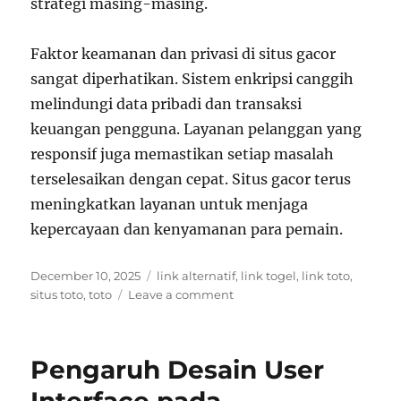
strategi masing-masing.
Faktor keamanan dan privasi di situs gacor
sangat diperhatikan. Sistem enkripsi canggih
melindungi data pribadi dan transaksi
keuangan pengguna. Layanan pelanggan yang
responsif juga memastikan setiap masalah
terselesaikan dengan cepat. Situs gacor terus
meningkatkan layanan untuk menjaga
kepercayaan dan kenyamanan para pemain.
Posted
Tags
December 10, 2025
link alternatif
,
link togel
,
link toto
,
on
on
situs toto
,
toto
Leave a comment
Bagaimana
Situs
Gacor
Pengaruh Desain User
Menjaga
Transparansi