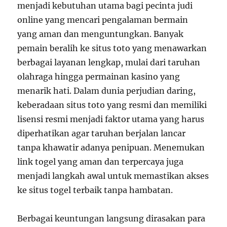
menjadi kebutuhan utama bagi pecinta judi
online yang mencari pengalaman bermain
yang aman dan menguntungkan. Banyak
pemain beralih ke situs toto yang menawarkan
berbagai layanan lengkap, mulai dari taruhan
olahraga hingga permainan kasino yang
menarik hati. Dalam dunia perjudian daring,
keberadaan situs toto yang resmi dan memiliki
lisensi resmi menjadi faktor utama yang harus
diperhatikan agar taruhan berjalan lancar
tanpa khawatir adanya penipuan. Menemukan
link togel yang aman dan terpercaya juga
menjadi langkah awal untuk memastikan akses
ke situs togel terbaik tanpa hambatan.
Berbagai keuntungan langsung dirasakan para