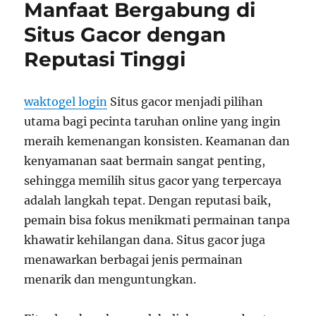
Manfaat Bergabung di
dalam
Menjaga
Situs Gacor dengan
Kepercayaan
Reputasi Tinggi
di
Situs
Gacor
waktogel login
Situs gacor menjadi pilihan
utama bagi pecinta taruhan online yang ingin
meraih kemenangan konsisten. Keamanan dan
kenyamanan saat bermain sangat penting,
sehingga memilih situs gacor yang terpercaya
adalah langkah tepat. Dengan reputasi baik,
pemain bisa fokus menikmati permainan tanpa
khawatir kehilangan dana. Situs gacor juga
menawarkan berbagai jenis permainan
menarik dan menguntungkan.