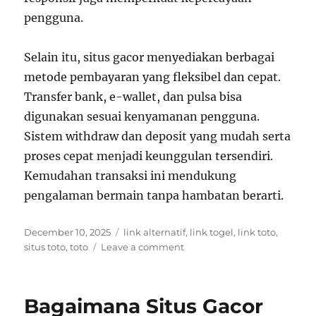
pengguna.
Selain itu, situs gacor menyediakan berbagai
metode pembayaran yang fleksibel dan cepat.
Transfer bank, e-wallet, dan pulsa bisa
digunakan sesuai kenyamanan pengguna.
Sistem withdraw dan deposit yang mudah serta
proses cepat menjadi keunggulan tersendiri.
Kemudahan transaksi ini mendukung
pengalaman bermain tanpa hambatan berarti.
Posted
Tags
December 10, 2025
link alternatif
,
link togel
,
link toto
,
on
on
situs toto
,
toto
Leave a comment
Peluang
Mendapatkan
Bonus
Bagaimana Situs Gacor
Tanpa