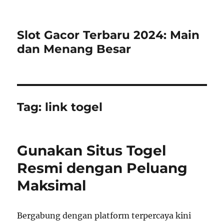
Slot Gacor Terbaru 2024: Main
dan Menang Besar
Tag:
link togel
Gunakan Situs Togel
Resmi dengan Peluang
Maksimal
Bergabung dengan platform terpercaya kini