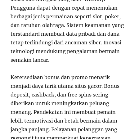
Pengguna dapat dengan cepat menemukan
berbagai jenis permainan seperti slot, poker,
dan taruhan olahraga. Sistem keamanan yang
terstandard membuat data pribadi dan dana
tetap terlindungi dari ancaman siber. Inovasi
teknologi mendukung pengalaman bermain
semakin lancar.
Ketersediaan bonus dan promo menarik
menjadi daya tarik utama situs gacor. Bonus
deposit, cashback, dan free spins sering
diberikan untuk meningkatkan peluang
menang. Pendekatan ini membuat pemain
lebih termotivasi dan betah bermain dalam
jangka panjang. Pelayanan pelanggan yang
responsif juga memperkuat kepercayaan