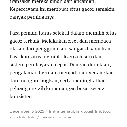
transaksi mereka aman dari ancaman.
Kepercayaan ini membuat situs gacor semakin
banyak peminatnya.
Para pemain harus selektif dalam memilih situs
gacor terbaik. Melakukan riset dan membaca
ulasan dari pengguna lain sangat disarankan.
Pastikan situs memiliki lisensi resmi dan
sistem pembayaran cepat. Dengan demikian,
pengalaman bermain menjadi menyenangkan
dan menguntungkan, serta meningkatkan
peluang meraih kemenangan besar secara
konsisten.
Posted
Tags
December 15, 2025
link alternatif
,
link togel
,
link toto
,
on
on
situs toto
,
toto
Leave a comment
Manfaat