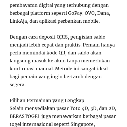
pembayaran digital yang terhubung dengan
berbagai platform seperti GoPay, OVO, Dana,
LinkAja, dan aplikasi perbankan mobile.
Dengan cara deposit QRIS, pengisian saldo
menjadi lebih cepat dan praktis. Pemain hanya
perlu memindai kode QR, dan saldo akan
langsung masuk ke akun tanpa memerlukan
konfirmasi manual. Metode ini sangat ideal
bagi pemain yang ingin bertaruh dengan
segera.
Pilihan Permainan yang Lengkap
Selain menyediakan pasar Toto 4D, 3D, dan 2D,
BERASTOGEL juga menawarkan berbagai pasar
togel internasional seperti Singapore,