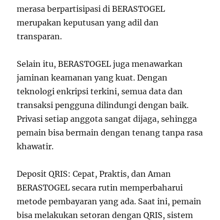
merasa berpartisipasi di BERASTOGEL
merupakan keputusan yang adil dan
transparan.
Selain itu, BERASTOGEL juga menawarkan
jaminan keamanan yang kuat. Dengan
teknologi enkripsi terkini, semua data dan
transaksi pengguna dilindungi dengan baik.
Privasi setiap anggota sangat dijaga, sehingga
pemain bisa bermain dengan tenang tanpa rasa
khawatir.
Deposit QRIS: Cepat, Praktis, dan Aman
BERASTOGEL secara rutin memperbaharui
metode pembayaran yang ada. Saat ini, pemain
bisa melakukan setoran dengan QRIS, sistem