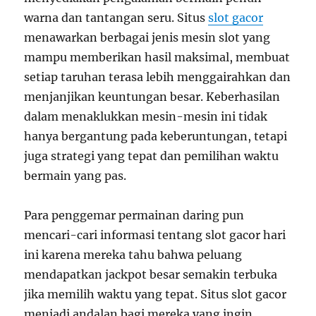
warna dan tantangan seru. Situs
slot gacor
menawarkan berbagai jenis mesin slot yang
mampu memberikan hasil maksimal, membuat
setiap taruhan terasa lebih menggairahkan dan
menjanjikan keuntungan besar. Keberhasilan
dalam menaklukkan mesin-mesin ini tidak
hanya bergantung pada keberuntungan, tetapi
juga strategi yang tepat dan pemilihan waktu
bermain yang pas.
Para penggemar permainan daring pun
mencari-cari informasi tentang slot gacor hari
ini karena mereka tahu bahwa peluang
mendapatkan jackpot besar semakin terbuka
jika memilih waktu yang tepat. Situs slot gacor
menjadi andalan bagi mereka yang ingin