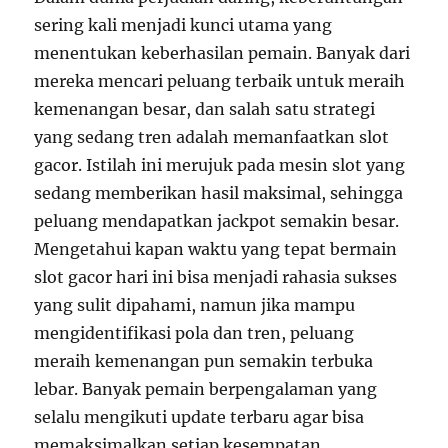
sering kali menjadi kunci utama yang
menentukan keberhasilan pemain. Banyak dari
mereka mencari peluang terbaik untuk meraih
kemenangan besar, dan salah satu strategi
yang sedang tren adalah memanfaatkan slot
gacor. Istilah ini merujuk pada mesin slot yang
sedang memberikan hasil maksimal, sehingga
peluang mendapatkan jackpot semakin besar.
Mengetahui kapan waktu yang tepat bermain
slot gacor hari ini bisa menjadi rahasia sukses
yang sulit dipahami, namun jika mampu
mengidentifikasi pola dan tren, peluang
meraih kemenangan pun semakin terbuka
lebar. Banyak pemain berpengalaman yang
selalu mengikuti update terbaru agar bisa
memaksimalkan setiap kesempatan.