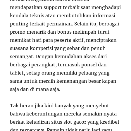
mendapatkan support terbaik saat menghadapi
kendala teknis atau membutuhkan informasi
penting terkait permainan. Selain itu, berbagai
promo menarik dan bonus melimpah turut
memikat hati para peserta aktif, menciptakan
suasana kompetisi yang sehat dan penuh
semangat. Dengan kemudahan akses dari
berbagai perangkat, termasuk ponsel dan
tablet, setiap orang memiliki peluang yang
sama untuk meraih kemenangan besar kapan
saja dan di mana saja.
Tak heran jika kini banyak yang menyebut
bahwa keberuntungan mereka semakin nyata
berkat kehadiran situs slot gacor yang kredibel
dan terpercaya. Pemain tidak perlu lagi ragu