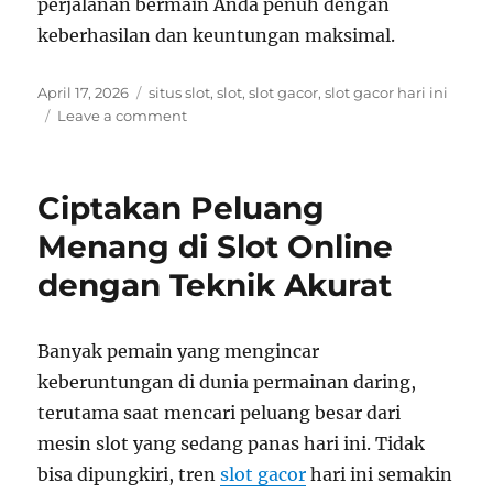
perjalanan bermain Anda penuh dengan
keberhasilan dan keuntungan maksimal.
Posted
Tags
April 17, 2026
situs slot
,
slot
,
slot gacor
,
slot gacor hari ini
on
on
Leave a comment
Slot
Gacor
Hari
Ciptakan Peluang
Ini
Membuka
Menang di Slot Online
Peluang
dengan Teknik Akurat
Besar
untuk
Mendapatkan
Jackpot
Banyak pemain yang mengincar
Fantastis
keberuntungan di dunia permainan daring,
terutama saat mencari peluang besar dari
mesin slot yang sedang panas hari ini. Tidak
bisa dipungkiri, tren
slot gacor
hari ini semakin