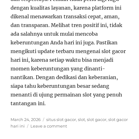
dengan kualitas layanan, karena platform ini
dikenal menawarkan transaksi cepat, aman,
dan transparan. Melihat tren positif ini, tidak
ada salahnya untuk mulai mencoba
keberuntungan Anda hari ini juga. Pastikan
mengikuti update terbaru mengenai slot gacor
hari ini, karena setiap waktu bisa menjadi
momen keberuntungan yang dinanti-
nantikan. Dengan dedikasi dan keberanian,
siapa tahu keberuntungan besar sedang
menanti di ujung permainan slot yang penuh
tantangan ini.
Posted
Tags
March 24, 2026
situs slot gacor
,
slot
,
slot gacor
,
slot gacor
on
on
hari ini
Leave a comment
Raih
Keuntungan