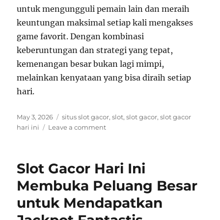
untuk mengungguli pemain lain dan meraih
keuntungan maksimal setiap kali mengakses
game favorit. Dengan kombinasi
keberuntungan dan strategi yang tepat,
kemenangan besar bukan lagi mimpi,
melainkan kenyataan yang bisa diraih setiap
hari.
Posted
Tags
May 3, 2026
situs slot gacor
,
slot
,
slot gacor
,
slot gacor
on
on
hari ini
Leave a comment
Temukan
Cara
Bermain
Slot Gacor Hari Ini
Slot
Gacor
Membuka Peluang Besar
yang
untuk Mendapatkan
Lebih
Efektif
dan