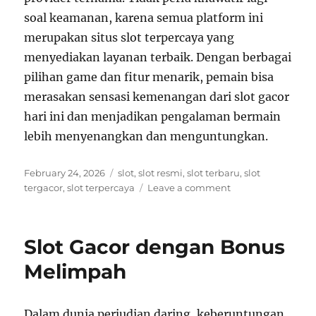
soal keamanan, karena semua platform ini
merupakan situs slot terpercaya yang
menyediakan layanan terbaik. Dengan berbagai
pilihan game dan fitur menarik, pemain bisa
merasakan sensasi kemenangan dari slot gacor
hari ini dan menjadikan pengalaman bermain
lebih menyenangkan dan menguntungkan.
Posted
Tags
February 24, 2026
slot
,
slot resmi
,
slot terbaru
,
slot
on
on
tergacor
,
slot terpercaya
Leave a comment
Slot
Gacor
dengan
Slot Gacor dengan Bonus
Sistem
Pembayaran
Melimpah
Cepat
Dalam dunia perjudian daring, keberuntungan