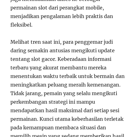
permainan slot dari perangkat mobile,
menjadikan pengalaman lebih praktis dan
fleksibel.
Melihat tren saat ini, para penggemar judi
daring semakin antusias mengikuti update
tentang slot gacor. Keberadaan informasi
terbaru yang akurat membantu mereka
menentukan waktu terbaik untuk bermain dan
meningkatkan peluang meraih kemenangan.
Tidak jarang, pemain yang selalu mengikuti
perkembangan strategi ini mampu
mendapatkan hasil maksimal dari setiap sesi
permainan. Kunci utama keberhasilan terletak
pada kemampuan membaca situasi dan
memilih mesin yang sedang memberikan hasil