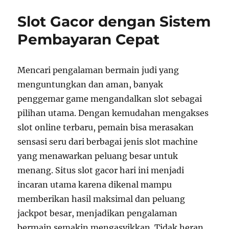
Lebih
Slot Gacor dengan Sistem
Cepat
di
Pembayaran Cepat
Situs
Slot
Gacor
Mencari pengalaman bermain judi yang
menguntungkan dan aman, banyak
penggemar game mengandalkan slot sebagai
pilihan utama. Dengan kemudahan mengakses
slot online terbaru, pemain bisa merasakan
sensasi seru dari berbagai jenis slot machine
yang menawarkan peluang besar untuk
menang. Situs slot gacor hari ini menjadi
incaran utama karena dikenal mampu
memberikan hasil maksimal dan peluang
jackpot besar, menjadikan pengalaman
bermain semakin mengasyikkan. Tidak heran