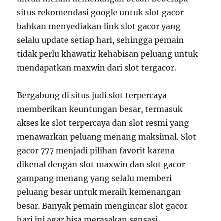
situs rekomendasi google untuk slot gacor
bahkan menyediakan link slot gacor yang
selalu update setiap hari, sehingga pemain
tidak perlu khawatir kehabisan peluang untuk
mendapatkan maxwin dari slot tergacor.
Bergabung di situs judi slot terpercaya
memberikan keuntungan besar, termasuk
akses ke slot terpercaya dan slot resmi yang
menawarkan peluang menang maksimal. Slot
gacor 777 menjadi pilihan favorit karena
dikenal dengan slot maxwin dan slot gacor
gampang menang yang selalu memberi
peluang besar untuk meraih kemenangan
besar. Banyak pemain mengincar slot gacor
hari ini agar bisa merasakan sensasi