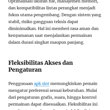
Optimalisasi ukuran file, manajemen memori,
dan kompatibilitas lintas perangkat menjadi
fokus utama pengembang. Dengan sistem yang
stabil, risiko gangguan teknis dapat
diminimalkan. Hal ini memberi rasa aman dan
kenyamanan saat menjalankan permainan
dalam durasi singkat maupun panjang.
Fleksibilitas Akses dan
Pengaturan
Penggunaan
apk slot
memungkinkan pemain
mengatur preferensi sesuai kebutuhan. Mulai
dari pengaturan grafis, suara, hingga kontrol
permainan dapat disesuaikan. Fleksibilitas ini