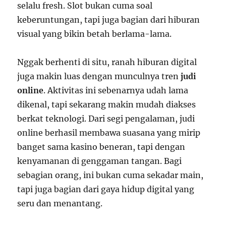
selalu fresh. Slot bukan cuma soal
keberuntungan, tapi juga bagian dari hiburan
visual yang bikin betah berlama-lama.
Nggak berhenti di situ, ranah hiburan digital
juga makin luas dengan munculnya tren
judi
online
. Aktivitas ini sebenarnya udah lama
dikenal, tapi sekarang makin mudah diakses
berkat teknologi. Dari segi pengalaman, judi
online berhasil membawa suasana yang mirip
banget sama kasino beneran, tapi dengan
kenyamanan di genggaman tangan. Bagi
sebagian orang, ini bukan cuma sekadar main,
tapi juga bagian dari gaya hidup digital yang
seru dan menantang.