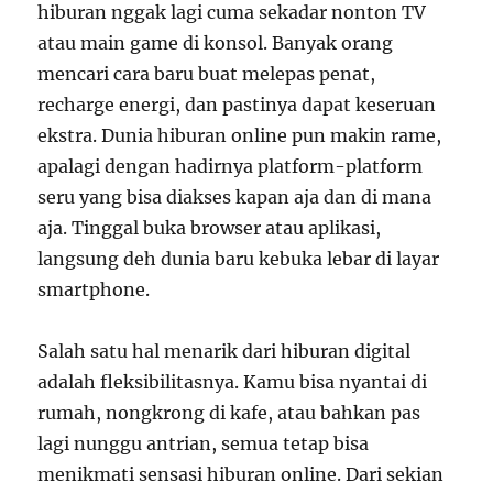
hiburan nggak lagi cuma sekadar nonton TV
atau main game di konsol. Banyak orang
mencari cara baru buat melepas penat,
recharge energi, dan pastinya dapat keseruan
ekstra. Dunia hiburan online pun makin rame,
apalagi dengan hadirnya platform-platform
seru yang bisa diakses kapan aja dan di mana
aja. Tinggal buka browser atau aplikasi,
langsung deh dunia baru kebuka lebar di layar
smartphone.
Salah satu hal menarik dari hiburan digital
adalah fleksibilitasnya. Kamu bisa nyantai di
rumah, nongkrong di kafe, atau bahkan pas
lagi nunggu antrian, semua tetap bisa
menikmati sensasi hiburan online. Dari sekian