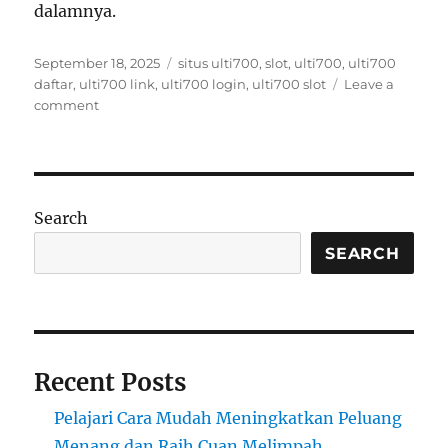
dalamnya.
Posted
Tags
September 18, 2025
situs ulti700
,
slot
,
ulti700
,
ulti700
on
daftar
,
ulti700 link
,
ulti700 login
,
ulti700 slot
Leave a
on
comment
Menemukan
Dunia
Hiburan
Digital
yang
Search
Seru
dan
SEARCH
Bikin
Betah
Recent Posts
Pelajari Cara Mudah Meningkatkan Peluang
Menang dan Raih Cuan Melimpah