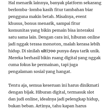
Hal menarik lainnya, banyak platform sekarang
berlomba-lomba kasih fitur tambahan biar
pengguna makin betah. Misalnya, event
khusus, bonus menarik, sampai fitur
komunitas yang bikin pemain bisa interaksi
satu sama lain. Dengan cara ini, hiburan online
jadi nggak terasa monoton, malah kerasa lebih
hidup. Di sinilah
ulti700
punya daya tarik unik.
Mereka berhasil bikin ruang digital yang nggak
cuma fokus ke permainan, tapi juga
pengalaman sosial yang hangat.
Tentu aja, semua keseruan ini harus dinikmati
dengan bijak. Hiburan digital, termasuk slot
dan judi online, idealnya jadi pelengkap hidup,
bukan beban. Artinya, tahu kapan harus