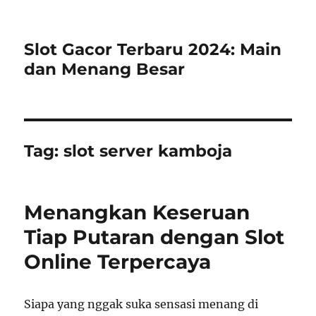
Slot Gacor Terbaru 2024: Main
dan Menang Besar
Tag:
slot server kamboja
Menangkan Keseruan
Tiap Putaran dengan Slot
Online Terpercaya
Siapa yang nggak suka sensasi menang di