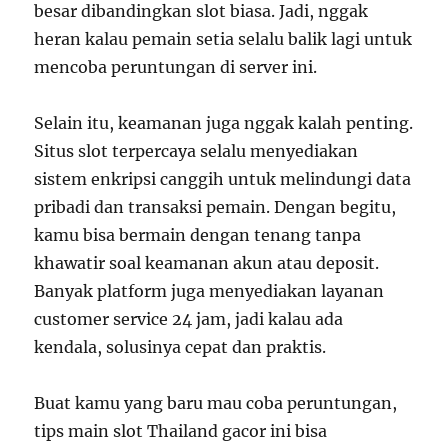
besar dibandingkan slot biasa. Jadi, nggak
heran kalau pemain setia selalu balik lagi untuk
mencoba peruntungan di server ini.
Selain itu, keamanan juga nggak kalah penting.
Situs slot terpercaya selalu menyediakan
sistem enkripsi canggih untuk melindungi data
pribadi dan transaksi pemain. Dengan begitu,
kamu bisa bermain dengan tenang tanpa
khawatir soal keamanan akun atau deposit.
Banyak platform juga menyediakan layanan
customer service 24 jam, jadi kalau ada
kendala, solusinya cepat dan praktis.
Buat kamu yang baru mau coba peruntungan,
tips main slot Thailand gacor ini bisa