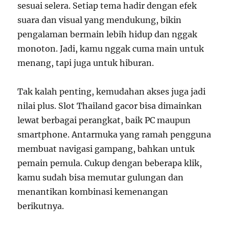
sesuai selera. Setiap tema hadir dengan efek
suara dan visual yang mendukung, bikin
pengalaman bermain lebih hidup dan nggak
monoton. Jadi, kamu nggak cuma main untuk
menang, tapi juga untuk hiburan.
Tak kalah penting, kemudahan akses juga jadi
nilai plus. Slot Thailand gacor bisa dimainkan
lewat berbagai perangkat, baik PC maupun
smartphone. Antarmuka yang ramah pengguna
membuat navigasi gampang, bahkan untuk
pemain pemula. Cukup dengan beberapa klik,
kamu sudah bisa memutar gulungan dan
menantikan kombinasi kemenangan
berikutnya.