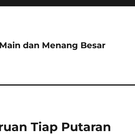
: Main dan Menang Besar
uan Tiap Putaran