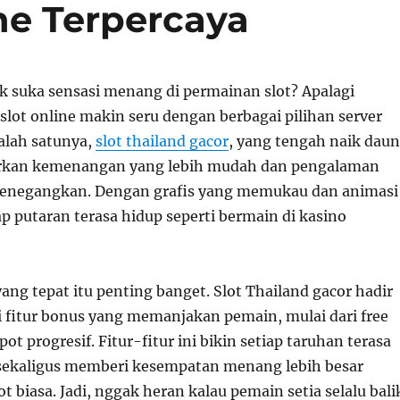
ne Terpercaya
k suka sensasi menang di permainan slot? Apalagi
slot online makin seru dengan berbagai pilihan server
alah satunya,
slot thailand gacor
, yang tengah naik daun
kan kemenangan yang lebih mudah dan pengalaman
enegangkan. Dengan grafis yang memukau dan animasi
ap putaran terasa hidup seperti bermain di kasino
ang tepat itu penting banget. Slot Thailand gacor hadir
 fitur bonus yang memanjakan pemain, mulai dari free
ot progresif. Fitur-fitur ini bikin setiap taruhan terasa
 sekaligus memberi kesempatan menang lebih besar
t biasa. Jadi, nggak heran kalau pemain setia selalu bali