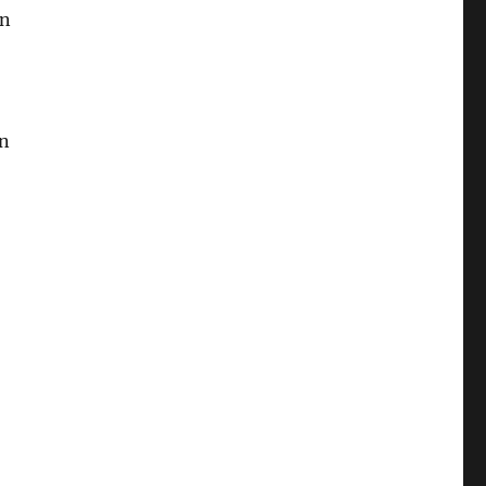
an
an