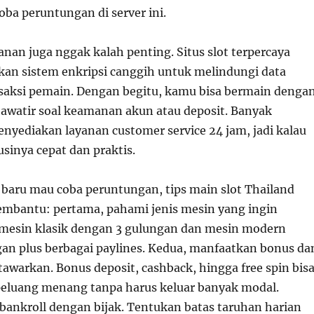
ba peruntungan di server ini.
anan juga nggak kalah penting. Situs slot terpercaya
kan sistem enkripsi canggih untuk melindungi data
nsaksi pemain. Dengan begitu, kamu bisa bermain denga
awatir soal keamanan akun atau deposit. Banyak
enyediakan layanan customer service 24 jam, jadi kalau
usinya cepat dan praktis.
baru mau coba peruntungan, tips main slot Thailand
membantu: pertama, pahami jenis mesin yang ingin
mesin klasik dengan 3 gulungan dan mesin modern
an plus berbagai paylines. Kedua, manfaatkan bonus da
awarkan. Bonus deposit, cashback, hingga free spin bis
eluang menang tanpa harus keluar banyak modal.
 bankroll dengan bijak. Tentukan batas taruhan harian