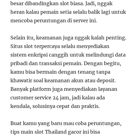
besar dibandingkan slot biasa. Jadi, nggak
heran kalau pemain setia selalu balik lagi untuk
mencoba peruntungan di server ini.
Selain itu, keamanan juga nggak kalah penting.
Situs slot terpercaya selalu menyediakan
sistem enkripsi canggih untuk melindungi data
pribadi dan transaksi pemain. Dengan begitu,
kamu bisa bermain dengan tenang tanpa
khawatir soal keamanan akun atau deposit.
Banyak platform juga menyediakan layanan
customer service 24 jam, jadi kalau ada
kendala, solusinya cepat dan praktis.
Buat kamu yang baru mau coba peruntungan,
tips main slot Thailand gacor ini bisa