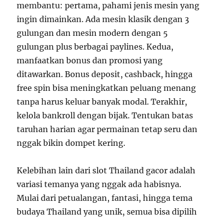
membantu: pertama, pahami jenis mesin yang
ingin dimainkan. Ada mesin klasik dengan 3
gulungan dan mesin modern dengan 5
gulungan plus berbagai paylines. Kedua,
manfaatkan bonus dan promosi yang
ditawarkan. Bonus deposit, cashback, hingga
free spin bisa meningkatkan peluang menang
tanpa harus keluar banyak modal. Terakhir,
kelola bankroll dengan bijak. Tentukan batas
taruhan harian agar permainan tetap seru dan
nggak bikin dompet kering.
Kelebihan lain dari slot Thailand gacor adalah
variasi temanya yang nggak ada habisnya.
Mulai dari petualangan, fantasi, hingga tema
budaya Thailand yang unik, semua bisa dipilih