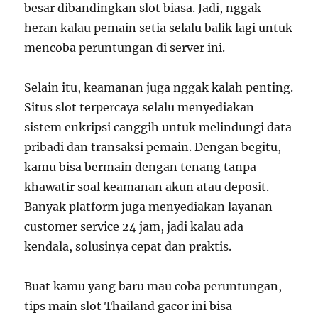
besar dibandingkan slot biasa. Jadi, nggak
heran kalau pemain setia selalu balik lagi untuk
mencoba peruntungan di server ini.
Selain itu, keamanan juga nggak kalah penting.
Situs slot terpercaya selalu menyediakan
sistem enkripsi canggih untuk melindungi data
pribadi dan transaksi pemain. Dengan begitu,
kamu bisa bermain dengan tenang tanpa
khawatir soal keamanan akun atau deposit.
Banyak platform juga menyediakan layanan
customer service 24 jam, jadi kalau ada
kendala, solusinya cepat dan praktis.
Buat kamu yang baru mau coba peruntungan,
tips main slot Thailand gacor ini bisa