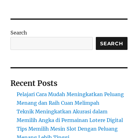
Menangkan
Keseruan
Tiap
Putaran
dengan
Search
Slot
Online
SEARCH
Terpercaya
Recent Posts
Pelajari Cara Mudah Meningkatkan Peluang
Menang dan Raih Cuan Melimpah
Teknik Meningkatkan Akurasi dalam
Memilih Angka di Permainan Lotere Digital
Tips Memilih Mesin Slot Dengan Peluang
Menang Lebih Tinggi