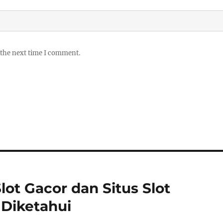
 the next time I comment.
lot Gacor dan Situs Slot
 Diketahui