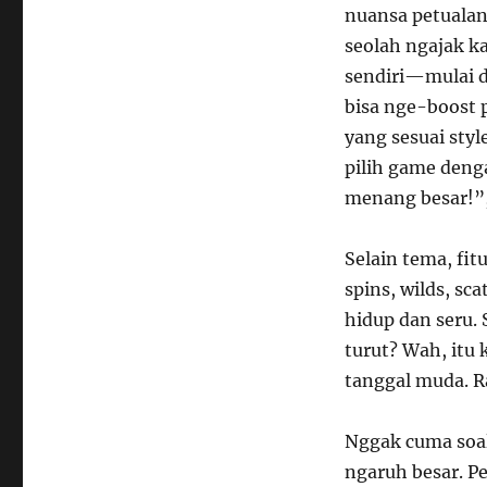
nuansa petualan
seolah ngajak k
sendiri—mulai da
bisa nge-boost 
yang sesuai sty
pilih game denga
menang besar!”, 
Selain tema, fit
spins, wilds, sc
hidup dan seru. 
turut? Wah, itu
tanggal muda. R
Nggak cuma soal
ngaruh besar. P