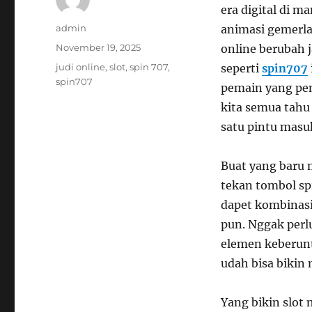
era digital di 
Author
admin
animasi gemerla
Posted
November 19, 2025
online berubah j
on
Tags
judi online
,
slot
,
spin 707
,
seperti
spin707
spin707
pemain yang pe
kita semua tahu
satu pintu masu
Buat yang baru m
tekan tombol sp
dapet kombinasi
pun. Nggak perlu
elemen keberun
udah bisa bikin
Yang bikin slot