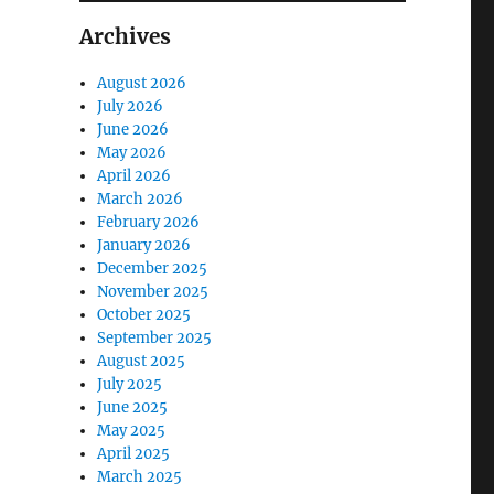
Archives
August 2026
July 2026
June 2026
,
May 2026
April 2026
March 2026
February 2026
January 2026
December 2025
November 2025
October 2025
September 2025
August 2025
July 2025
June 2025
May 2025
April 2025
March 2025