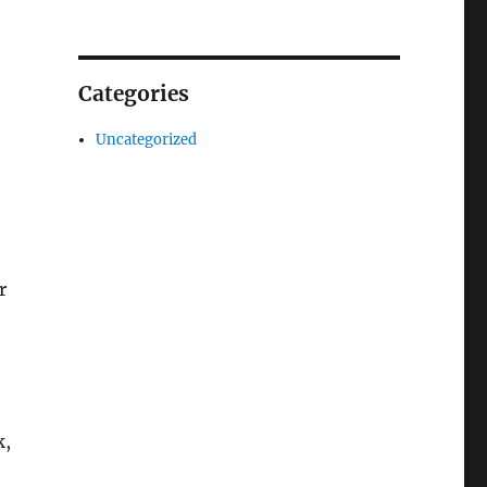
Categories
Uncategorized
r
k,