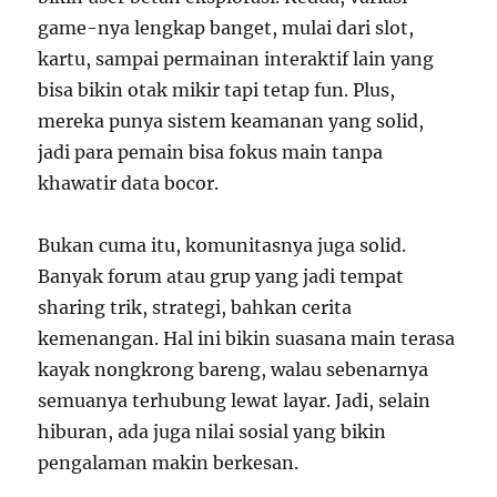
game-nya lengkap banget, mulai dari slot,
kartu, sampai permainan interaktif lain yang
bisa bikin otak mikir tapi tetap fun. Plus,
mereka punya sistem keamanan yang solid,
jadi para pemain bisa fokus main tanpa
khawatir data bocor.
Bukan cuma itu, komunitasnya juga solid.
Banyak forum atau grup yang jadi tempat
sharing trik, strategi, bahkan cerita
kemenangan. Hal ini bikin suasana main terasa
kayak nongkrong bareng, walau sebenarnya
semuanya terhubung lewat layar. Jadi, selain
hiburan, ada juga nilai sosial yang bikin
pengalaman makin berkesan.