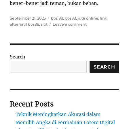
bener-bener jadi teman, bukan beban.
Posted
Tags
September 21, 2025
bos 88
,
bos88
,
judi online
,
link
on
on
alternatif bos88
,
slot
Leave a comment
Dunia
Hiburan
Digital
yang
Bikin
Search
Betah
Main
SEARCH
Lama
Recent Posts
Teknik Meningkatkan Akurasi dalam
Memilih Angka di Permainan Lotere Digital