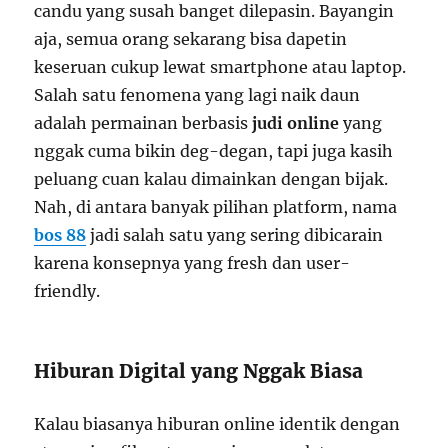
candu yang susah banget dilepasin. Bayangin
aja, semua orang sekarang bisa dapetin
keseruan cukup lewat smartphone atau laptop.
Salah satu fenomena yang lagi naik daun
adalah permainan berbasis
judi online
yang
nggak cuma bikin deg-degan, tapi juga kasih
peluang cuan kalau dimainkan dengan bijak.
Nah, di antara banyak pilihan platform, nama
bos 88
jadi salah satu yang sering dibicarain
karena konsepnya yang fresh dan user-
friendly.
Hiburan Digital yang Nggak Biasa
Kalau biasanya hiburan online identik dengan