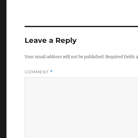
Leave a Reply
Your email address will not be published.
Required fields
COMMENT
*