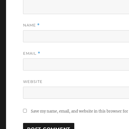
NAME
*
EMAIL
*
WEBSITE
Save my name, email, and website in this browser for