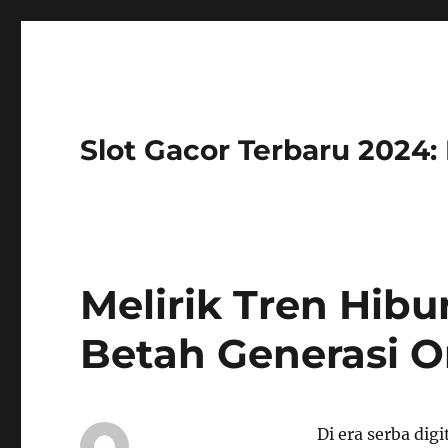
Slot Gacor Terbaru 2024
Melirik Tren Hibu
Betah Generasi O
Di era serba dig