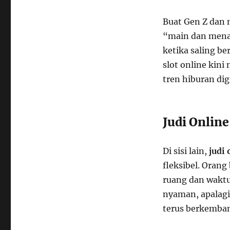
Buat Gen Z dan m
“main dan menan
ketika saling be
slot online kini
tren hiburan dig
Judi Onlin
Di sisi lain,
judi 
fleksibel. Orang
ruang dan waktu.
nyaman, apalagi
terus berkemba