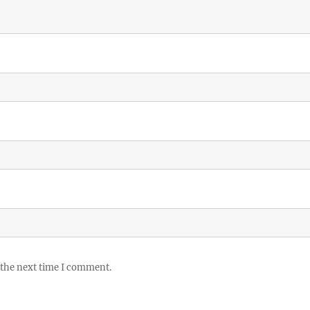
 the next time I comment.