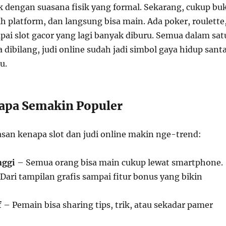
ik dengan suasana fisik yang formal. Sekarang, cukup bu
h platform, dan langsung bisa main. Ada poker, roulette
pai slot gacor yang lagi banyak diburu. Semua dalam sat
dibilang, judi online sudah jadi simbol gaya hidup santa
u.
apa Semakin Populer
asan kenapa slot dan judi online makin nge-trend:
nggi
– Semua orang bisa main cukup lewat smartphone.
Dari tampilan grafis sampai fitur bonus yang bikin
f
– Pemain bisa sharing tips, trik, atau sekadar pamer