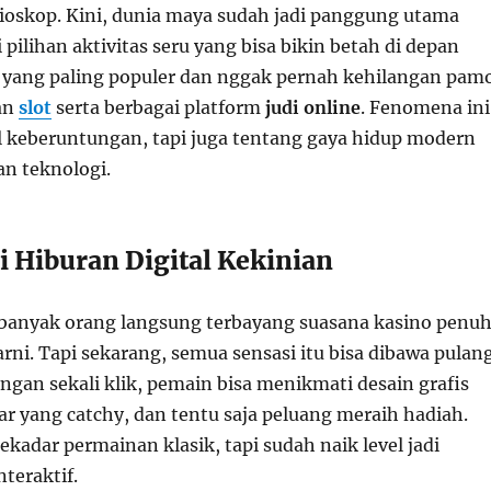
bioskop. Kini, dunia maya sudah jadi panggung utama
pilihan aktivitas seru yang bisa bikin betah di depan
tu yang paling populer dan nggak pernah kehilangan pam
an
slot
serta berbagai platform
judi online
. Fenomena ini
 keberuntungan, tapi juga tentang gaya hidup modern
an teknologi.
i Hiburan Digital Kekinian
t, banyak orang langsung terbayang suasana kasino penu
ni. Tapi sekarang, semua sensasi itu bisa dibawa pulan
ngan sekali klik, pemain bisa menikmati desain grafis
ar yang catchy, dan tentu saja peluang meraih hadiah.
sekadar permainan klasik, tapi sudah naik level jadi
nteraktif.