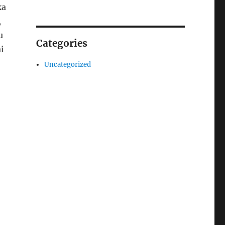
ka
,
u
Categories
i
Uncategorized