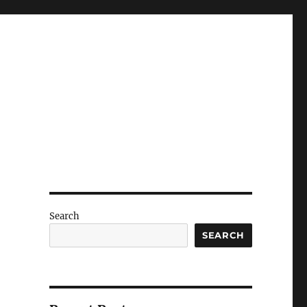
Search
SEARCH