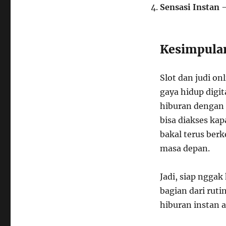
Sensasi Instan
–
Kesimpula
Slot dan judi on
gaya hidup digit
hiburan dengan 
bisa diakses ka
bakal terus ber
masa depan.
Jadi, siap nggak 
bagian dari rutin
hiburan instan a