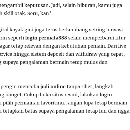
engambil keputusan. Jadi, selain hiburan, kamu juga
 skill otak. Seru, kan?
ital kayak gini juga terus berkembang seiring inovasi
orm seperti
login permata888
selalu memperbarui fitur
agar tetap relevan dengan kebutuhan pemain. Dari live
ervice hingga sistem deposit dan withdraw yang cepat,
g supaya pengalaman bermain tetap mulus dan
 pengin mencoba
judi online
tanpa ribet, langkah
 banget. Cukup buka situs resmi, lakukan
login
n pilih permainan favoritmu. Jangan lupa tetap bermain
n tetapkan batas supaya pengalaman tetap fun dan ngga