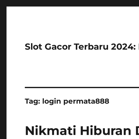
Slot Gacor Terbaru 2024
Tag:
login permata888
Nikmati Hiburan D