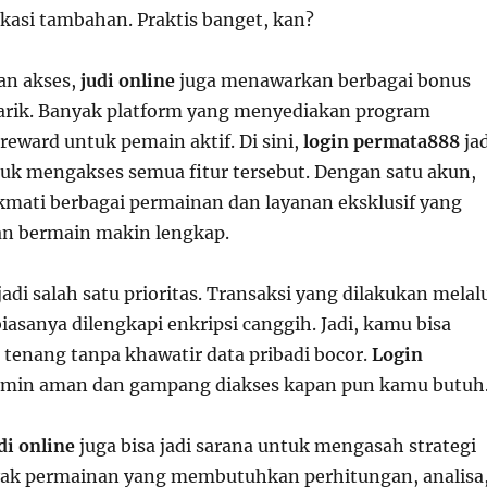
asi tambahan. Praktis banget, kan?
an akses,
judi online
juga menawarkan berbagai bonus
rik. Banyak platform yang menyediakan program
 reward untuk pemain aktif. Di sini,
login permata888
jad
uk mengakses semua fitur tersebut. Dengan satu akun,
mati berbagai permainan dan layanan eksklusif yang
an bermain makin lengkap.
di salah satu prioritas. Transaksi yang dilakukan melal
iasanya dilengkapi enkripsi canggih. Jadi, kamu bisa
tenang tanpa khawatir data pribadi bocor.
Login
amin aman dan gampang diakses kapan pun kamu butuh
di online
juga bisa jadi sarana untuk mengasah strategi
yak permainan yang membutuhkan perhitungan, analisa