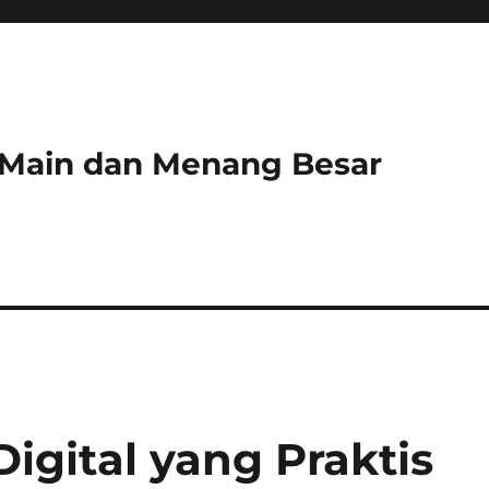
: Main dan Menang Besar
igital yang Praktis