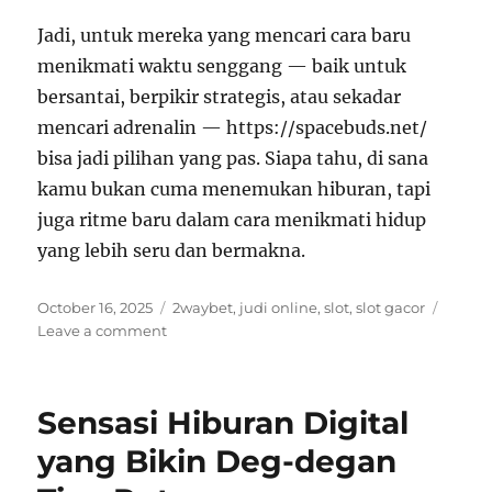
Jadi, untuk mereka yang mencari cara baru
menikmati waktu senggang — baik untuk
bersantai, berpikir strategis, atau sekadar
mencari adrenalin — https://spacebuds.net/
bisa jadi pilihan yang pas. Siapa tahu, di sana
kamu bukan cuma menemukan hiburan, tapi
juga ritme baru dalam cara menikmati hidup
yang lebih seru dan bermakna.
Posted
Tags
October 16, 2025
2waybet
,
judi online
,
slot
,
slot gacor
on
on
Leave a comment
Menikmati
Strategi
Santai
Sensasi Hiburan Digital
untuk
Hiburan
yang Bikin Deg-degan
Modern