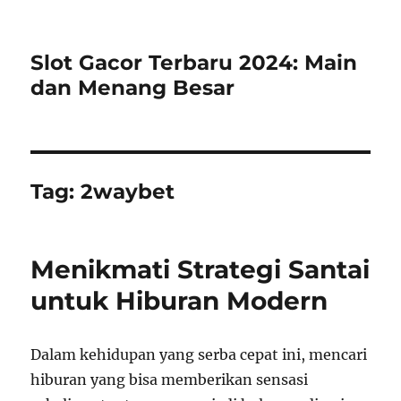
Slot Gacor Terbaru 2024: Main
dan Menang Besar
Tag:
2waybet
Menikmati Strategi Santai
untuk Hiburan Modern
Dalam kehidupan yang serba cepat ini, mencari
hiburan yang bisa memberikan sensasi