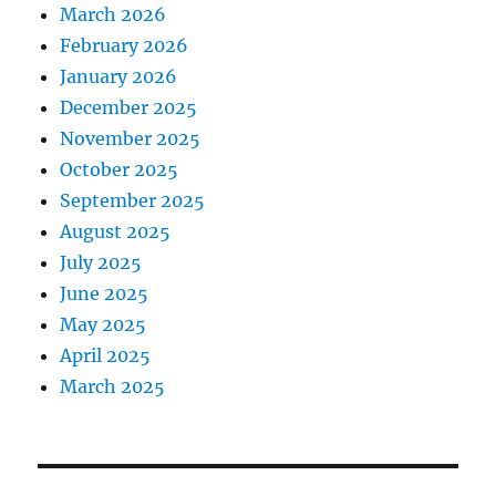
March 2026
February 2026
January 2026
December 2025
November 2025
October 2025
September 2025
August 2025
July 2025
June 2025
May 2025
April 2025
March 2025