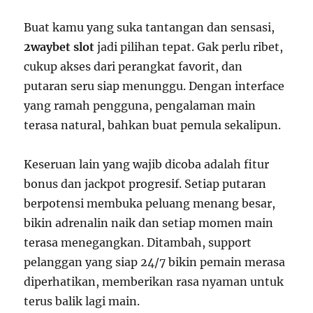
Buat kamu yang suka tantangan dan sensasi,
2waybet slot
jadi pilihan tepat. Gak perlu ribet,
cukup akses dari perangkat favorit, dan
putaran seru siap menunggu. Dengan interface
yang ramah pengguna, pengalaman main
terasa natural, bahkan buat pemula sekalipun.
Keseruan lain yang wajib dicoba adalah fitur
bonus dan jackpot progresif. Setiap putaran
berpotensi membuka peluang menang besar,
bikin adrenalin naik dan setiap momen main
terasa menegangkan. Ditambah, support
pelanggan yang siap 24/7 bikin pemain merasa
diperhatikan, memberikan rasa nyaman untuk
terus balik lagi main.