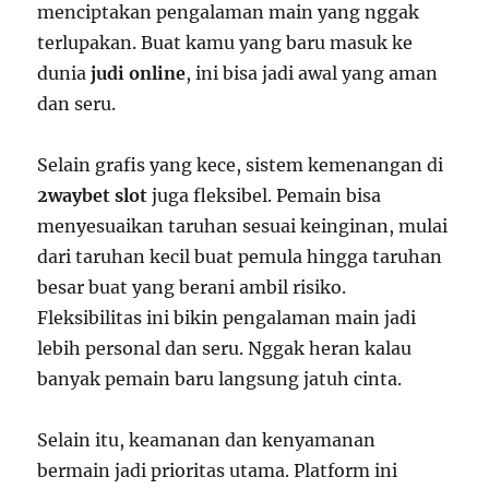
menciptakan pengalaman main yang nggak
terlupakan. Buat kamu yang baru masuk ke
dunia
judi online
, ini bisa jadi awal yang aman
dan seru.
Selain grafis yang kece, sistem kemenangan di
2waybet slot
juga fleksibel. Pemain bisa
menyesuaikan taruhan sesuai keinginan, mulai
dari taruhan kecil buat pemula hingga taruhan
besar buat yang berani ambil risiko.
Fleksibilitas ini bikin pengalaman main jadi
lebih personal dan seru. Nggak heran kalau
banyak pemain baru langsung jatuh cinta.
Selain itu, keamanan dan kenyamanan
bermain jadi prioritas utama. Platform ini