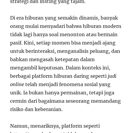
strategi dan insting yang tajam.
Di era hiburan yang semakin dinamis, banyak
orang mulai menyadari bahwa hiburan modern
tidak lagi hanya soal menonton atau bermain
pasif. Kini, setiap momen bisa menjadi ajang
untuk berinteraksi, menganalisis peluang, dan
bahkan mengasah ketepatan dalam
mengambil keputusan. Dalam konteks ini,
berbagai platform hiburan daring seperti
judi
online
telah menjadi fenomena sosial yang
unik. Ia bukan hanya permainan, tetapi juga
cermin dari bagaimana seseorang memandang
risiko dan keberanian.
Namun, menariknya, platform seperti