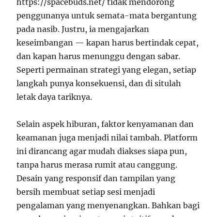
https://spacebuds.net/ tidak mendorong
penggunanya untuk semata-mata bergantung
pada nasib. Justru, ia mengajarkan
keseimbangan — kapan harus bertindak cepat,
dan kapan harus menunggu dengan sabar.
Seperti permainan strategi yang elegan, setiap
langkah punya konsekuensi, dan di situlah
letak daya tariknya.
Selain aspek hiburan, faktor kenyamanan dan
keamanan juga menjadi nilai tambah. Platform
ini dirancang agar mudah diakses siapa pun,
tanpa harus merasa rumit atau canggung.
Desain yang responsif dan tampilan yang
bersih membuat setiap sesi menjadi
pengalaman yang menyenangkan. Bahkan bagi