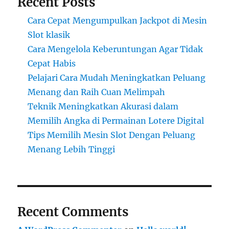
Recent Posts
Cara Cepat Mengumpulkan Jackpot di Mesin
Slot klasik
Cara Mengelola Keberuntungan Agar Tidak
Cepat Habis
Pelajari Cara Mudah Meningkatkan Peluang
Menang dan Raih Cuan Melimpah
Teknik Meningkatkan Akurasi dalam
Memilih Angka di Permainan Lotere Digital
Tips Memilih Mesin Slot Dengan Peluang
Menang Lebih Tinggi
Recent Comments