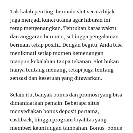
Tak kalah penting, bermain slot secara bijak
juga menjadi kunci utama agar hiburan ini
tetap menyenangkan. Tentukan batas waktu
dan anggaran bermain, sehingga pengalaman
bermain tetap positif. Dengan begitu, Anda bisa
menikmati setiap momen kemenangan
maupun kekalahan tanpa tekanan. Slot bukan
hanya tentang menang, tetapi juga tentang
sensasi dan keseruan yang ditawarkan.
Selain itu, banyak bonus dan promosi yang bisa
dimanfaatkan pemain. Beberapa situs
menyediakan bonus deposit pertama,
cashback, hingga program loyalitas yang
memberi keuntungan tambahan. Bonus-bonus