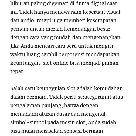
hiburan paling digemari di dunia digital saat
ini. Tidak hanya menawarkan keseruan visual
dan audio, tetapi juga memberi kesempatan
pemain untuk meraih kemenangan besar
dengan cara yang mudah dan menyenangkan.
Jika Anda mencari cara seru untuk mengisi
waktu luang sambil berpotensi mendapatkan
keuntungan, slot online bisa menjadi pilihan
tepat.
Salah satu keunggulan slot adalah kemudahan
dalam bermain. Tidak perlu strategi rumit atau
pengalaman panjang, hanya dengan
memahami aturan dasar dan mengenal
simbol-simbol pada mesin slot, Anda sudah
bisa mulai merasakan sensasi bermain.