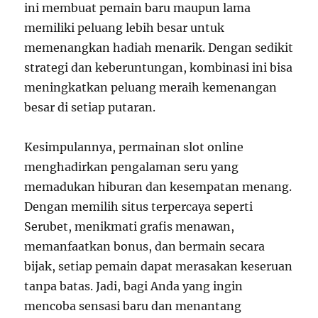
ini membuat pemain baru maupun lama
memiliki peluang lebih besar untuk
memenangkan hadiah menarik. Dengan sedikit
strategi dan keberuntungan, kombinasi ini bisa
meningkatkan peluang meraih kemenangan
besar di setiap putaran.
Kesimpulannya, permainan slot online
menghadirkan pengalaman seru yang
memadukan hiburan dan kesempatan menang.
Dengan memilih situs terpercaya seperti
Serubet, menikmati grafis menawan,
memanfaatkan bonus, dan bermain secara
bijak, setiap pemain dapat merasakan keseruan
tanpa batas. Jadi, bagi Anda yang ingin
mencoba sensasi baru dan menantang