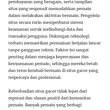
pembayaran yang beragam, serta tampilan
situs yang responsif memudahkan pemain
dalam melakukan aktivitas bermain. Pengelola
situs secara rutin memperbarui sistem
keamanan untuk melindungi data dan
transaksi pengguna. Dukungan teknologi
terbaru memastikan permainan berjalan lancar
tanpa gangguan teknis. Faktor ini sangat
penting dalam menjaga kepercayaan dan
kenyamanan pemain, sehingga mereka betah
dan terus kembali bermain di situs gacor yang
terpercaya dan profesional.
Keberhasilan situs gacor tidak lepas dari
reputasi dan ulasan positif dari komunitas
pemain. Banyak pemain yang berbagi