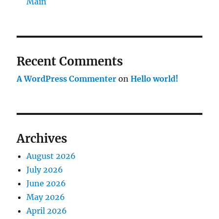
Main
Recent Comments
A WordPress Commenter
on
Hello world!
Archives
August 2026
July 2026
June 2026
May 2026
April 2026