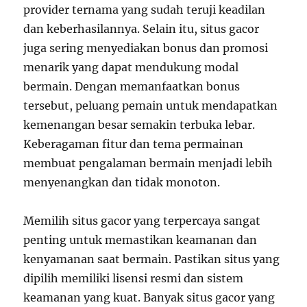
provider ternama yang sudah teruji keadilan
dan keberhasilannya. Selain itu, situs gacor
juga sering menyediakan bonus dan promosi
menarik yang dapat mendukung modal
bermain. Dengan memanfaatkan bonus
tersebut, peluang pemain untuk mendapatkan
kemenangan besar semakin terbuka lebar.
Keberagaman fitur dan tema permainan
membuat pengalaman bermain menjadi lebih
menyenangkan dan tidak monoton.
Memilih situs gacor yang terpercaya sangat
penting untuk memastikan keamanan dan
kenyamanan saat bermain. Pastikan situs yang
dipilih memiliki lisensi resmi dan sistem
keamanan yang kuat. Banyak situs gacor yang