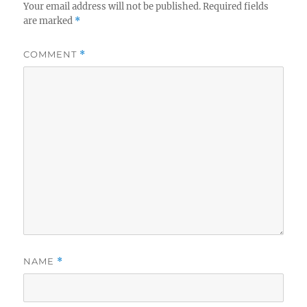
Your email address will not be published.
Required fields
are marked
*
COMMENT
*
NAME
*