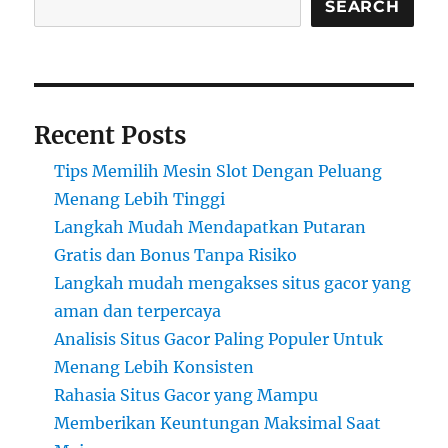
SEARCH
Recent Posts
Tips Memilih Mesin Slot Dengan Peluang
Menang Lebih Tinggi
Langkah Mudah Mendapatkan Putaran
Gratis dan Bonus Tanpa Risiko
Langkah mudah mengakses situs gacor yang
aman dan terpercaya
Analisis Situs Gacor Paling Populer Untuk
Menang Lebih Konsisten
Rahasia Situs Gacor yang Mampu
Memberikan Keuntungan Maksimal Saat