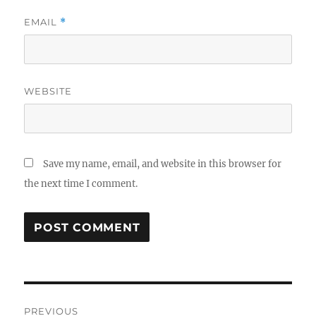
EMAIL
*
WEBSITE
Save my name, email, and website in this browser for
the next time I comment.
Post
PREVIOUS