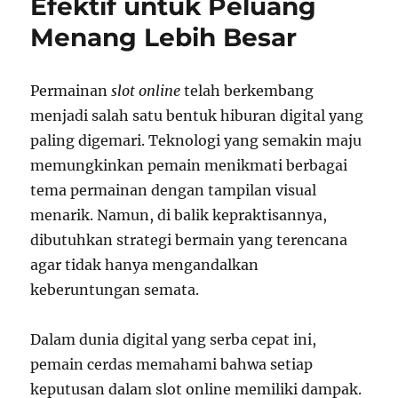
Efektif untuk Peluang
dengan
Menang Lebih Besar
Mudah
Permainan
slot online
telah berkembang
menjadi salah satu bentuk hiburan digital yang
paling digemari. Teknologi yang semakin maju
memungkinkan pemain menikmati berbagai
tema permainan dengan tampilan visual
menarik. Namun, di balik kepraktisannya,
dibutuhkan strategi bermain yang terencana
agar tidak hanya mengandalkan
keberuntungan semata.
Dalam dunia digital yang serba cepat ini,
pemain cerdas memahami bahwa setiap
keputusan dalam slot online memiliki dampak.