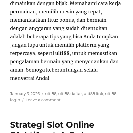
dimainkan dengan bijak. Memahami cara kerja
permainan, memilih mesin yang tepat,
memanfaatkan fitur bonus, dan bermain
dengan anggaran yang sudah ditentukan
adalah beberapa tips yang bisa Anda terapkan.
Jangan lupa untuk memilih platform yang
terpercaya, seperti
ulti88
, untuk memastikan
pengalaman bermain yang menyenankan dan
aman. Semoga keberuntungan selalu
menyertai Anda!
Posted
Tags
January 3, 2026
ulti88
,
ulti88 daftar
,
ulti88 link
,
ulti88
on
on
login
Leave a comment
Panduan
Slot
Online:
Strategi Slot Online
Menangkan
Jackpot