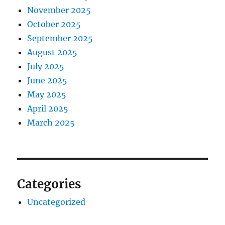
November 2025
October 2025
September 2025
August 2025
July 2025
June 2025
May 2025
April 2025
March 2025
Categories
Uncategorized