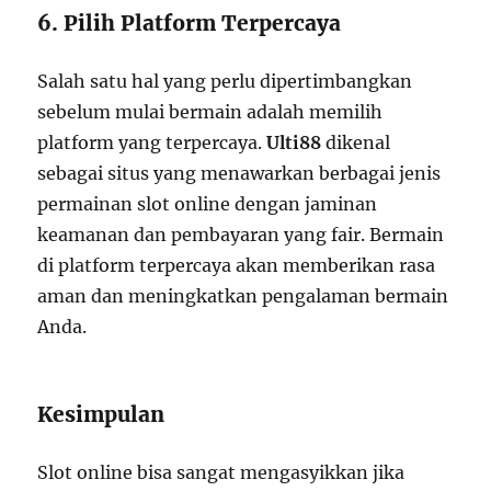
6. Pilih Platform Terpercaya
Salah satu hal yang perlu dipertimbangkan
sebelum mulai bermain adalah memilih
platform yang terpercaya.
Ulti88
dikenal
sebagai situs yang menawarkan berbagai jenis
permainan slot online dengan jaminan
keamanan dan pembayaran yang fair. Bermain
di platform terpercaya akan memberikan rasa
aman dan meningkatkan pengalaman bermain
Anda.
Kesimpulan
Slot online bisa sangat mengasyikkan jika