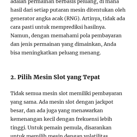
adalah permainan berbasis peluang, di mana
hasil dari setiap putaran mesin ditentukan oleh
generator angka acak (RNG). Artinya, tidak ada
cara pasti untuk memprediksi hasilnya.
Namun, dengan memahami pola pembayaran
dan jenis permainan yang dimainkan, Anda
bisa meningkatkan peluang menang.
2. Pilih Mesin Slot yang Tepat
Tidak semua mesin slot memiliki pembayaran
yang sama. Ada mesin slot dengan jackpot
besar, dan ada juga yang menawarkan
kemenangan kecil dengan frekuensi lebih
tinggi. Untuk pemain pemula, disarankan
untuk memilih mesin dengan volatilitas