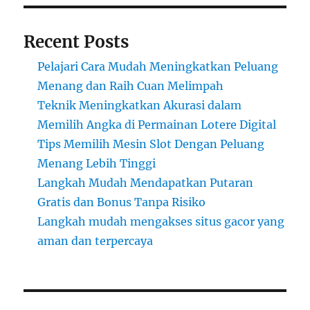
Recent Posts
Pelajari Cara Mudah Meningkatkan Peluang
Menang dan Raih Cuan Melimpah
Teknik Meningkatkan Akurasi dalam
Memilih Angka di Permainan Lotere Digital
Tips Memilih Mesin Slot Dengan Peluang
Menang Lebih Tinggi
Langkah Mudah Mendapatkan Putaran
Gratis dan Bonus Tanpa Risiko
Langkah mudah mengakses situs gacor yang
aman dan terpercaya