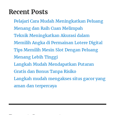
Recent Posts
Pelajari Cara Mudah Meningkatkan Peluang
Menang dan Raih Cuan Melimpah
Teknik Meningkatkan Akurasi dalam
Memilih Angka di Permainan Lotere Digital
Tips Memilih Mesin Slot Dengan Peluang
Menang Lebih Tinggi
Langkah Mudah Mendapatkan Putaran
Gratis dan Bonus Tanpa Risiko
Langkah mudah mengakses situs gacor yang
aman dan terpercaya