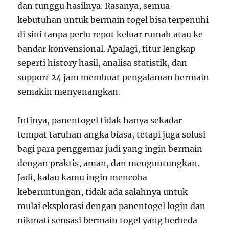
dan tunggu hasilnya. Rasanya, semua
kebutuhan untuk bermain togel bisa terpenuhi
di sini tanpa perlu repot keluar rumah atau ke
bandar konvensional. Apalagi, fitur lengkap
seperti history hasil, analisa statistik, dan
support 24 jam membuat pengalaman bermain
semakin menyenangkan.
Intinya, panentogel tidak hanya sekadar
tempat taruhan angka biasa, tetapi juga solusi
bagi para penggemar judi yang ingin bermain
dengan praktis, aman, dan menguntungkan.
Jadi, kalau kamu ingin mencoba
keberuntungan, tidak ada salahnya untuk
mulai eksplorasi dengan panentogel login dan
nikmati sensasi bermain togel yang berbeda