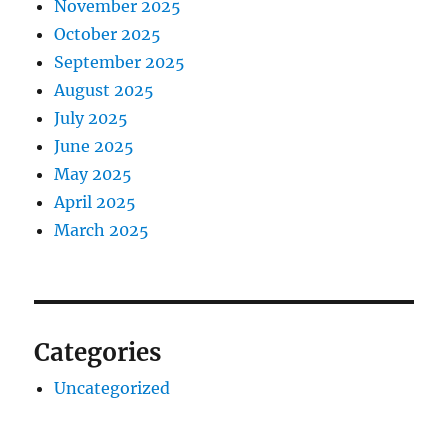
November 2025
October 2025
September 2025
August 2025
July 2025
June 2025
May 2025
April 2025
March 2025
Categories
Uncategorized