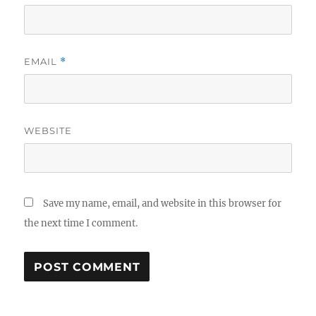
EMAIL
*
WEBSITE
Save my name, email, and website in this browser for
the next time I comment.