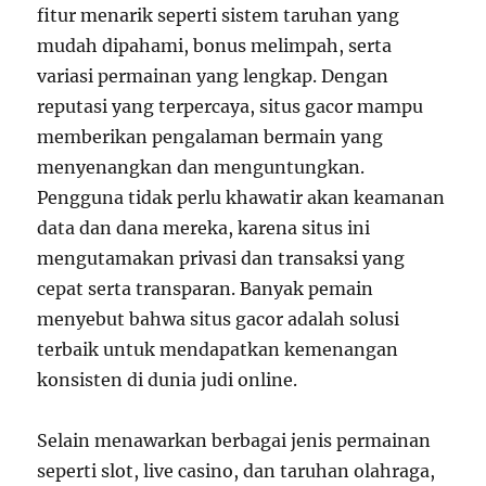
fitur menarik seperti sistem taruhan yang
mudah dipahami, bonus melimpah, serta
variasi permainan yang lengkap. Dengan
reputasi yang terpercaya, situs gacor mampu
memberikan pengalaman bermain yang
menyenangkan dan menguntungkan.
Pengguna tidak perlu khawatir akan keamanan
data dan dana mereka, karena situs ini
mengutamakan privasi dan transaksi yang
cepat serta transparan. Banyak pemain
menyebut bahwa situs gacor adalah solusi
terbaik untuk mendapatkan kemenangan
konsisten di dunia judi online.
Selain menawarkan berbagai jenis permainan
seperti slot, live casino, dan taruhan olahraga,