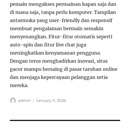
pemain mengakses permainan kapan saja dan
di mana saja, tanpa perlu komputer. Tampilan
antarmuka yang user-friendly dan responsif
membuat pengalaman bermain semakin
menyenangkan. Fitur-fitur otomatis seperti
auto-spin dan fitur live chat juga
meningkatkan kenyamanan pengguna.
Dengan terus menghadirkan inovasi, situs
gacor mampu bersaing di pasar taruhan online
dan menjaga kepercayaan pelanggan setia
mereka.
Author
Posted
admin
January 11, 2026
on