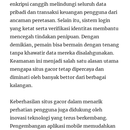
enkripsi canggih melindungi seluruh data
pribadi dan transaksi keuangan pengguna dari
ancaman peretasan. Selain itu, sistem login
yang ketat serta verifikasi identitas membantu
mencegah tindakan penipuan. Dengan
demikian, pemain bisa bermain dengan tenang
tanpa khawatir data mereka disalahgunakan.
Keamanan ini menjadi salah satu alasan utama
mengapa situs gacor tetap dipercaya dan
diminati oleh banyak bettor dari berbagai
kalangan.
Keberhasilan situs gacor dalam menarik
perhatian pengguna juga didukung oleh
inovasi teknologi yang terus berkembang.
Pengembangan aplikasi mobile memudahkan