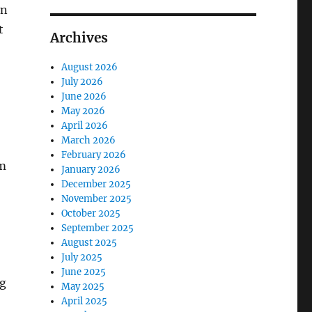
an
t
Archives
August 2026
July 2026
June 2026
May 2026
April 2026
March 2026
February 2026
am
January 2026
December 2025
November 2025
October 2025
September 2025
August 2025
July 2025
June 2025
ng
May 2025
April 2025