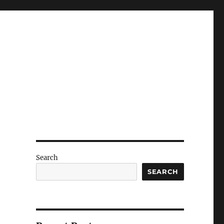
Search
SEARCH