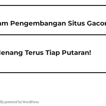
alam Pengembangan Situs Gaco
Menang Terus Tiap Putaran!
dly powered by WordPress