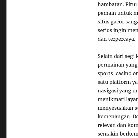
hambatan. Fitur
pemain untuk me
situs gacor san
serius ingin me
dan terpercaya.
Selain dari segi
permainan yang 
sports, casino o
satu platform y
navigasi yang 
menikmati laya
menyesuaikan st
kemenangan. Deng
relevan dan komp
semakin berkem