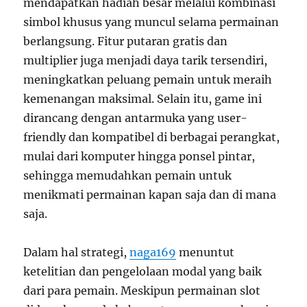
mendapatkan hadiah besar melalui kombinasi
simbol khusus yang muncul selama permainan
berlangsung. Fitur putaran gratis dan
multiplier juga menjadi daya tarik tersendiri,
meningkatkan peluang pemain untuk meraih
kemenangan maksimal. Selain itu, game ini
dirancang dengan antarmuka yang user-
friendly dan kompatibel di berbagai perangkat,
mulai dari komputer hingga ponsel pintar,
sehingga memudahkan pemain untuk
menikmati permainan kapan saja dan di mana
saja.
Dalam hal strategi,
naga169
menuntut
ketelitian dan pengelolaan modal yang baik
dari para pemain. Meskipun permainan slot