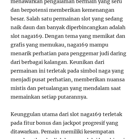
menawarkan pengalaman bermain yang seru
dan berpotensi memberikan kemenangan
besar. Salah satu permainan slot yang sedang
naik daun dan banyak diperbincangkan adalah
slot naga169. Dengan tema yang memikat dan
grafis yang memukau, naga169 mampu
menarik perhatian para penggemar judi daring
dari berbagai kalangan. Keunikan dari
permainan ini terletak pada simbol naga yang
menjadi pusat perhatian, memberikan nuansa
mistis dan petualangan yang mendalam saat
memainkan setiap putarannya.
Keunggulan utama dari slot naga169 terletak
pada fitur bonus dan jackpot progresif yang
ditawarkan. Pemain memiliki kesempatan