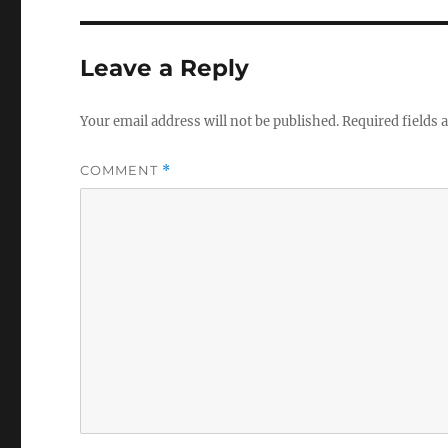
Leave a Reply
Your email address will not be published.
Required fields
COMMENT
*