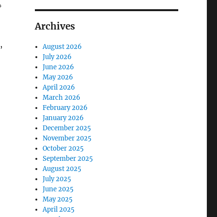
4
Archives
,
August 2026
July 2026
June 2026
May 2026
April 2026
March 2026
February 2026
January 2026
December 2025
November 2025
October 2025
September 2025
August 2025
July 2025
June 2025
May 2025
April 2025