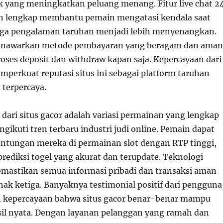
 yang meningkatkan peluang menang. Fitur live chat 2
n lengkap membantu pemain mengatasi kendala saat
gga pengalaman taruhan menjadi lebih menyenangkan.
 menawarkan metode pembayaran yang beragam dan aman
es deposit dan withdraw kapan saja. Kepercayaan dari
perkuat reputasi situs ini sebagai platform taruhan
 terpercaya.
dari situs gacor adalah variasi permainan yang lengkap
ngikuti tren terbaru industri judi online. Pemain dapat
tungan mereka di permainan slot dengan RTP tinggi,
rediksi togel yang akurat dan terupdate. Teknologi
emastikan semua informasi pribadi dan transaksi aman
hak ketiga. Banyaknya testimonial positif dari pengguna
 kepercayaan bahwa situs gacor benar-benar mampu
il nyata. Dengan layanan pelanggan yang ramah dan