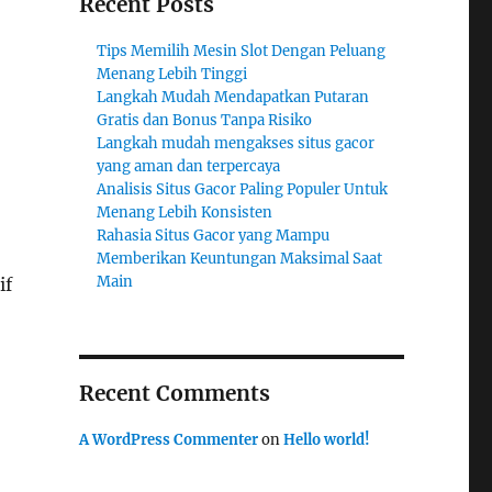
Recent Posts
Tips Memilih Mesin Slot Dengan Peluang
Menang Lebih Tinggi
Langkah Mudah Mendapatkan Putaran
Gratis dan Bonus Tanpa Risiko
Langkah mudah mengakses situs gacor
yang aman dan terpercaya
Analisis Situs Gacor Paling Populer Untuk
Menang Lebih Konsisten
Rahasia Situs Gacor yang Mampu
Memberikan Keuntungan Maksimal Saat
Main
if
Recent Comments
A WordPress Commenter
on
Hello world!