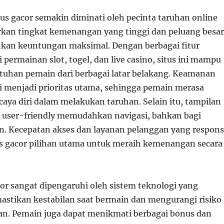
us gacor semakin diminati oleh pecinta taruhan online
kan tingkat kemenangan yang tinggi dan peluang besar
kan keuntungan maksimal. Dengan berbagai fitur
 permainan slot, togel, dan live casino, situs ini mampu
uhan pemain dari berbagai latar belakang. Keamanan
i menjadi prioritas utama, sehingga pemain merasa
aya diri dalam melakukan taruhan. Selain itu, tampilan
user-friendly memudahkan navigasi, bahkan bagi
n. Kecepatan akses dan layanan pelanggan yang respons
s gacor pilihan utama untuk meraih kemenangan secara
cor sangat dipengaruhi oleh sistem teknologi yang
stikan kestabilan saat bermain dan mengurangi risiko
an. Pemain juga dapat menikmati berbagai bonus dan