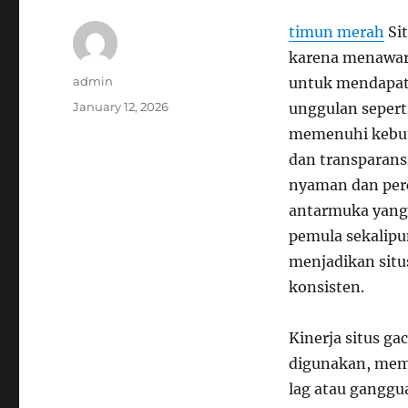
timun merah
Sit
karena menawar
Author
admin
untuk mendapat
Posted
January 12, 2026
unggulan seperti
on
memenuhi kebut
dan transparans
nyaman dan perc
antarmuka yang 
pemula sekalipu
menjadikan situ
konsisten.
Kinerja situs ga
digunakan, mema
lag atau ganggu