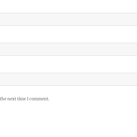
 the next time I comment.