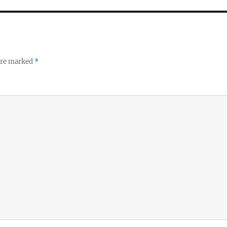
 are marked
*