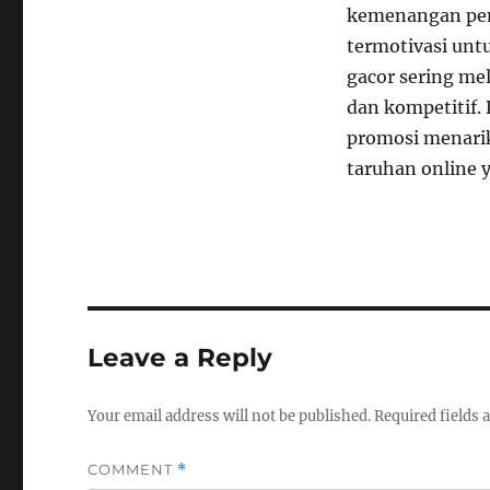
kemenangan pem
termotivasi untuk
gacor sering me
dan kompetitif
promosi menarik
taruhan online 
Leave a Reply
Your email address will not be published.
Required fields
COMMENT
*