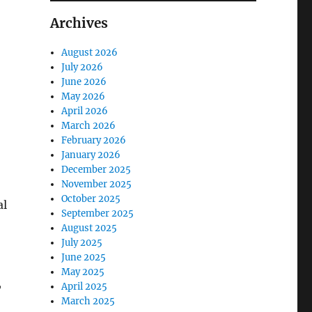
Archives
August 2026
July 2026
June 2026
May 2026
April 2026
March 2026
February 2026
January 2026
December 2025
November 2025
October 2025
al
September 2025
August 2025
July 2025
June 2025
May 2025
,
April 2025
March 2025