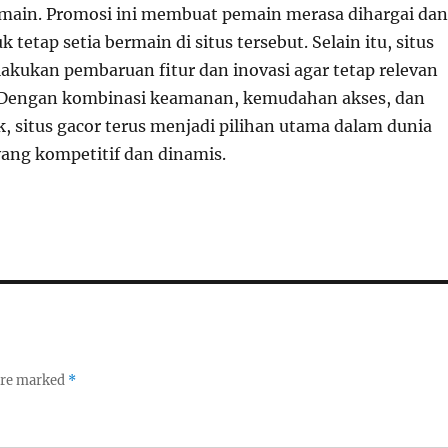
ain. Promosi ini membuat pemain merasa dihargai dan
 tetap setia bermain di situs tersebut. Selain itu, situs
lakukan pembaruan fitur dan inovasi agar tetap relevan
. Dengan kombinasi keamanan, kemudahan akses, dan
, situs gacor terus menjadi pilihan utama dalam dunia
yang kompetitif dan dinamis.
 are marked
*