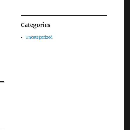
Categories
Uncategorized