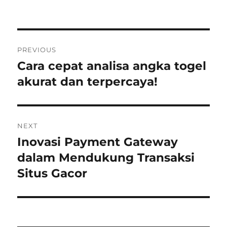
Post
PREVIOUS
navigation
Cara cepat analisa angka togel
Previous
post:
akurat dan terpercaya!
NEXT
Inovasi Payment Gateway
Next
post:
dalam Mendukung Transaksi
Situs Gacor