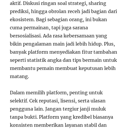
aktif. Diskusi ringan soal strategi, sharing
prediksi, hingga obrolan receh jadi bagian dari
ekosistem. Bagi sebagian orang, ini bukan
cuma permainan, tapi juga sarana
bersosialisasi. Ada rasa kebersamaan yang
bikin pengalaman main jadi lebih hidup. Plus,
banyak platform menyediakan fitur tambahan
seperti statistik angka dan tips bermain untuk
membantu pemain membuat keputusan lebih
matang.
Dalam memilih platform, penting untuk
selektif. Cek reputasi, lisensi, serta ulasan
pengguna lain. Jangan tergiur janji muluk
tanpa bukti. Platform yang kredibel biasanya
konsisten memberikan layanan stabil dan