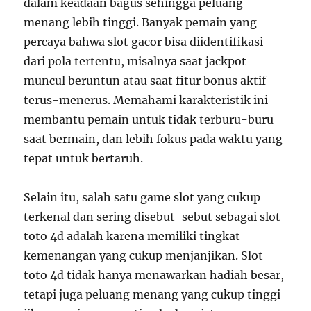
dalam keadaan bagus sehingga peluang
menang lebih tinggi. Banyak pemain yang
percaya bahwa slot gacor bisa diidentifikasi
dari pola tertentu, misalnya saat jackpot
muncul beruntun atau saat fitur bonus aktif
terus-menerus. Memahami karakteristik ini
membantu pemain untuk tidak terburu-buru
saat bermain, dan lebih fokus pada waktu yang
tepat untuk bertaruh.
Selain itu, salah satu game slot yang cukup
terkenal dan sering disebut-sebut sebagai slot
toto 4d adalah karena memiliki tingkat
kemenangan yang cukup menjanjikan. Slot
toto 4d tidak hanya menawarkan hadiah besar,
tetapi juga peluang menang yang cukup tinggi