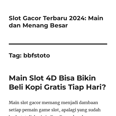
Slot Gacor Terbaru 2024: Main
dan Menang Besar
Tag:
bbfstoto
Main Slot 4D Bisa Bikin
Beli Kopi Gratis Tiap Hari?
Main slot gacor memang menjadi dambaan
setiap pemain game slot, apalagi yang sudah