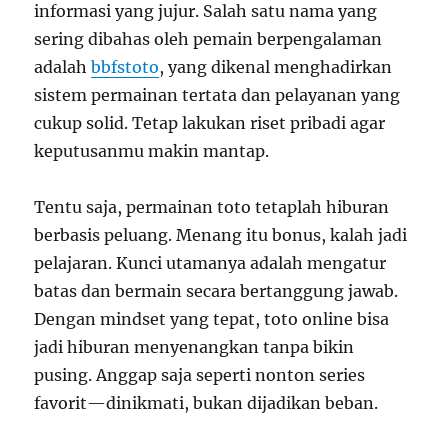
informasi yang jujur. Salah satu nama yang
sering dibahas oleh pemain berpengalaman
adalah
bbfstoto
, yang dikenal menghadirkan
sistem permainan tertata dan pelayanan yang
cukup solid. Tetap lakukan riset pribadi agar
keputusanmu makin mantap.
Tentu saja, permainan toto tetaplah hiburan
berbasis peluang. Menang itu bonus, kalah jadi
pelajaran. Kunci utamanya adalah mengatur
batas dan bermain secara bertanggung jawab.
Dengan mindset yang tepat, toto online bisa
jadi hiburan menyenangkan tanpa bikin
pusing. Anggap saja seperti nonton series
favorit—dinikmati, bukan dijadikan beban.