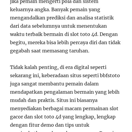
jika pemain mengerti pola dan sistem
keluarnya angka. Banyak pemain yang
mengandalkan prediksi dan analisa statistik
dari data sebelumnya untuk menentukan
waktu terbaik bermain di slot toto 4d. Dengan
begitu, mereka bisa lebih percaya diri dan tidak
gegabah saat memasang taruhan.
Tidak kalah penting, di era digital seperti
sekarang ini, keberadaan situs seperti bbfstoto
juga sangat membantu pemain dalam
mendapatkan pengalaman bermain yang lebih
mudah dan praktis. Situs ini biasanya
menyediakan berbagai macam permainan slot
gacor dan slot toto 4d yang lengkap, lengkap
dengan fitur demo dan tips untuk