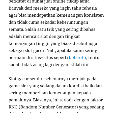
berkutat di dunia judi online cukup lama.
Banyak dari mereka yang ingin tahu rahasia
agar bisa mendapatkan kemenangan konsisten
dan tidak cuma sekadar keberuntungan
semata. Salah satu trik yang sering dibahas
adalah mencari slot dengan tingkat
kemenangan tinggi, yang biasa disebut juga
sebagai slot gacor. Nah, apabila kamu sering
bermain di situs-situs seperti
bbfstoto
, tentu
sudah tidak asing lagi dengan istilah ini.
Slot gacor sendiri sebenarnya merujuk pada
game slot yang sedang dalam kondisi baik dan
sering memberikan kemenangan kepada
pemainnya. Biasanya, ini terkait dengan faktor
RNG (Random Number Generator) yang sedang