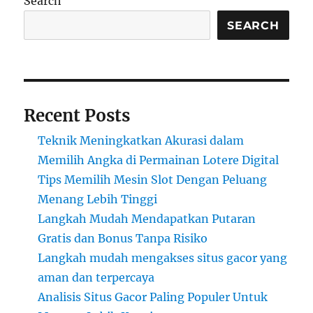
Search
SEARCH
Recent Posts
Teknik Meningkatkan Akurasi dalam
Memilih Angka di Permainan Lotere Digital
Tips Memilih Mesin Slot Dengan Peluang
Menang Lebih Tinggi
Langkah Mudah Mendapatkan Putaran
Gratis dan Bonus Tanpa Risiko
Langkah mudah mengakses situs gacor yang
aman dan terpercaya
Analisis Situs Gacor Paling Populer Untuk