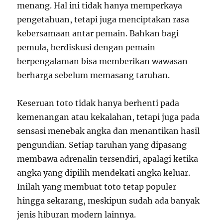
menang. Hal ini tidak hanya memperkaya
pengetahuan, tetapi juga menciptakan rasa
kebersamaan antar pemain. Bahkan bagi
pemula, berdiskusi dengan pemain
berpengalaman bisa memberikan wawasan
berharga sebelum memasang taruhan.
Keseruan toto tidak hanya berhenti pada
kemenangan atau kekalahan, tetapi juga pada
sensasi menebak angka dan menantikan hasil
pengundian. Setiap taruhan yang dipasang
membawa adrenalin tersendiri, apalagi ketika
angka yang dipilih mendekati angka keluar.
Inilah yang membuat toto tetap populer
hingga sekarang, meskipun sudah ada banyak
jenis hiburan modern lainnya.