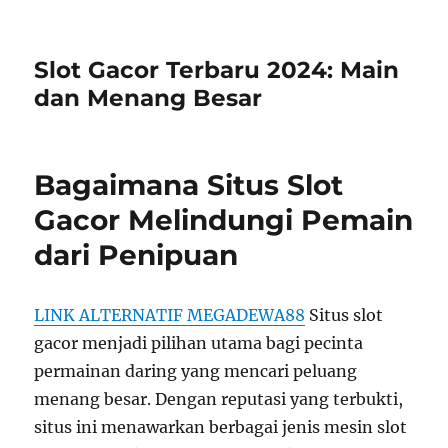
Slot Gacor Terbaru 2024: Main
dan Menang Besar
Bagaimana Situs Slot
Gacor Melindungi Pemain
dari Penipuan
LINK ALTERNATIF MEGADEWA88
Situs slot
gacor menjadi pilihan utama bagi pecinta
permainan daring yang mencari peluang
menang besar. Dengan reputasi yang terbukti,
situs ini menawarkan berbagai jenis mesin slot