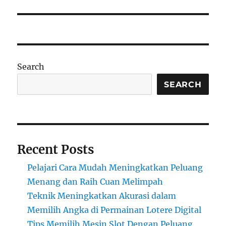
Search
SEARCH
Recent Posts
Pelajari Cara Mudah Meningkatkan Peluang
Menang dan Raih Cuan Melimpah
Teknik Meningkatkan Akurasi dalam
Memilih Angka di Permainan Lotere Digital
Tips Memilih Mesin Slot Dengan Peluang