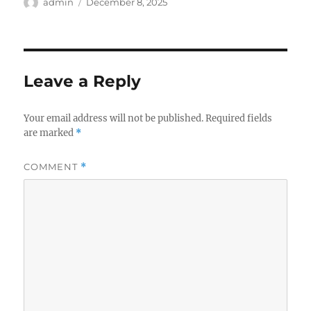
Author
Posted
admin
December 8, 2025
on
Leave a Reply
Your email address will not be published.
Required fields
are marked
*
COMMENT
*