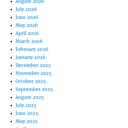
August 2026
July 2026
June 2026
May 2026
April 2026
March 2026
February 2026
January 2026
December 2025
November 2025
October 2025
September 2025
August 2025
July 2025
June 2025
May 2025