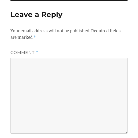
Leave a Reply
Your email address will not be published.
Required fields
are marked
*
COMMENT
*