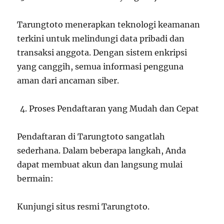
Tarungtoto menerapkan teknologi keamanan
terkini untuk melindungi data pribadi dan
transaksi anggota. Dengan sistem enkripsi
yang canggih, semua informasi pengguna
aman dari ancaman siber.
Proses Pendaftaran yang Mudah dan Cepat
Pendaftaran di Tarungtoto sangatlah
sederhana. Dalam beberapa langkah, Anda
dapat membuat akun dan langsung mulai
bermain:
Kunjungi situs resmi Tarungtoto.