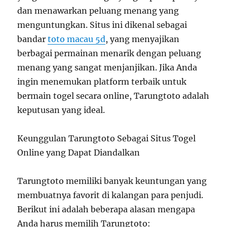
dan menawarkan peluang menang yang
menguntungkan. Situs ini dikenal sebagai
bandar
toto macau 5d
, yang menyajikan
berbagai permainan menarik dengan peluang
menang yang sangat menjanjikan. Jika Anda
ingin menemukan platform terbaik untuk
bermain togel secara online, Tarungtoto adalah
keputusan yang ideal.
Keunggulan Tarungtoto Sebagai Situs Togel
Online yang Dapat Diandalkan
Tarungtoto memiliki banyak keuntungan yang
membuatnya favorit di kalangan para penjudi.
Berikut ini adalah beberapa alasan mengapa
Anda harus memilih Tarungtoto: