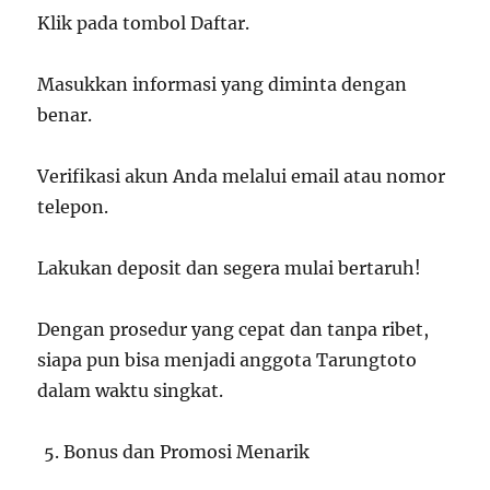
Klik pada tombol Daftar.
Masukkan informasi yang diminta dengan
benar.
Verifikasi akun Anda melalui email atau nomor
telepon.
Lakukan deposit dan segera mulai bertaruh!
Dengan prosedur yang cepat dan tanpa ribet,
siapa pun bisa menjadi anggota Tarungtoto
dalam waktu singkat.
Bonus dan Promosi Menarik