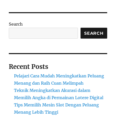
Search
SEARCH
Recent Posts
Pelajari Cara Mudah Meningkatkan Peluang
Menang dan Raih Cuan Melimpah
Teknik Meningkatkan Akurasi dalam
Memilih Angka di Permainan Lotere Digital
Tips Memilih Mesin Slot Dengan Peluang
Menang Lebih Tinggi