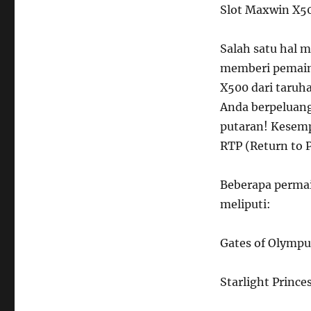
Slot Maxwin X50
Salah satu hal 
memberi pemai
X500 dari taruh
Anda berpeluang
putaran! Kesemp
RTP (Return to P
Beberapa perma
meliputi:
Gates of Olympu
Starlight Prince