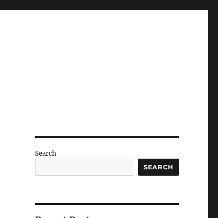
Search
SEARCH