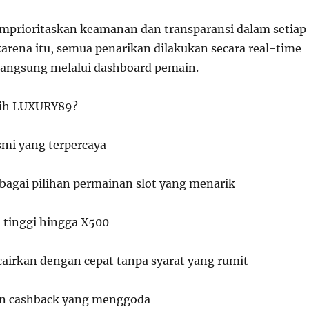
prioritaskan keamanan dan transparansi dalam setiap
karena itu, semua penarikan dilakukan secara real-time
t langsung melalui dashboard pemain.
ih LUXURY89?
smi yang terpercaya
bagai pilihan permainan slot yang menarik
 tinggi hingga X500
cairkan dengan cepat tanpa syarat yang rumit
an cashback yang menggoda