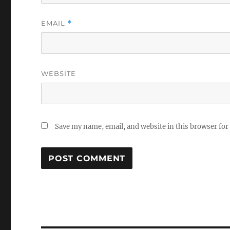
EMAIL
*
WEBSITE
Save my name, email, and website in this browser for