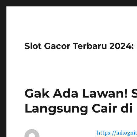
Slot Gacor Terbaru 2024
Gak Ada Lawan! S
Langsung Cair d
https://inkogni