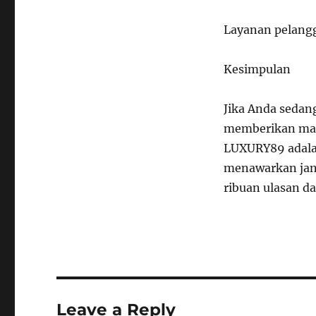
Layanan pelangg
Kesimpulan
Jika Anda sedang
memberikan maxw
LUXURY89 adalah
menawarkan jan
ribuan ulasan d
Leave a Reply