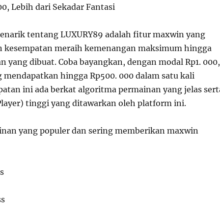
0, Lebih dari Sekadar Fantasi
menarik tentang LUXURY89 adalah fitur maxwin yang
n kesempatan meraih kemenangan maksimum hingga
an yang dibuat. Coba bayangkan, dengan modal Rp1. 000,
 mendapatkan hingga Rp500. 000 dalam satu kali
atan ini ada berkat algoritma permainan yang jelas sert
layer) tinggi yang ditawarkan oleh platform ini.
inan yang populer dan sering memberikan maxwin
s
ss