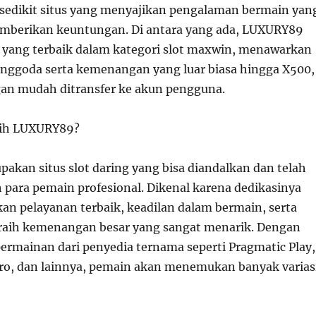
sedikit situs yang menyajikan pengalaman bermain yan
mberikan keuntungan. Di antara yang ada, LUXURY89
i yang terbaik dalam kategori slot maxwin, menawarkan
nggoda serta kemenangan yang luar biasa hingga X500,
an mudah ditransfer ke akun pengguna.
ih LUXURY89?
kan situs slot daring yang bisa diandalkan dan telah
h para pemain profesional. Dikenal karena dedikasinya
n pelayanan terbaik, keadilan dalam bermain, serta
aih kemenangan besar yang sangat menarik. Dengan
permainan dari penyedia ternama seperti Pragmatic Play,
ro, dan lainnya, pemain akan menemukan banyak varias