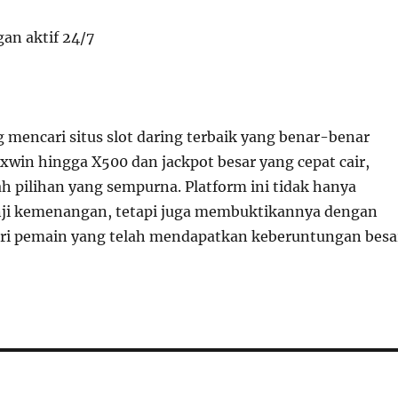
an aktif 24/7
 mencari situs slot daring terbaik yang benar-benar
in hingga X500 dan jackpot besar yang cepat cair,
 pilihan yang sempurna. Platform ini tidak hanya
ji kemenangan, tetapi juga membuktikannya dengan
ari pemain yang telah mendapatkan keberuntungan besa