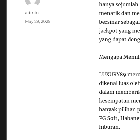
hanya sejumlah 
Author
admin
menarik dan me
Posted
May 29, 2025
bersinar sebaga
on
jackpot yang me
yang dapat deng
Mengapa Memil
LUXURY89 merupa
dikenal luas ole
dalam memberika
kesempatan mer
banyak pilihan 
PG Soft, Habane
hiburan.