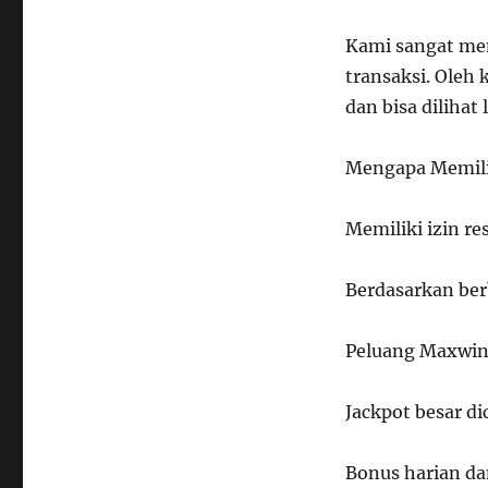
Kami sangat mem
transaksi. Oleh 
dan bisa diliha
Mengapa Memil
Memiliki izin re
Berdasarkan ber
Peluang Maxwin
Jackpot besar di
Bonus harian d