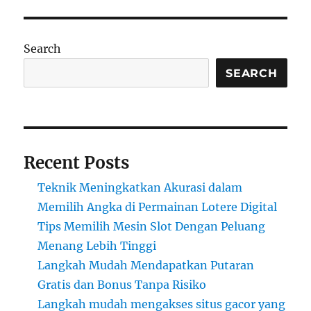
Search
SEARCH
Recent Posts
Teknik Meningkatkan Akurasi dalam
Memilih Angka di Permainan Lotere Digital
Tips Memilih Mesin Slot Dengan Peluang
Menang Lebih Tinggi
Langkah Mudah Mendapatkan Putaran
Gratis dan Bonus Tanpa Risiko
Langkah mudah mengakses situs gacor yang