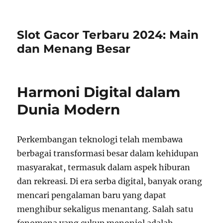
Slot Gacor Terbaru 2024: Main
dan Menang Besar
Harmoni Digital dalam
Dunia Modern
Perkembangan teknologi telah membawa
berbagai transformasi besar dalam kehidupan
masyarakat, termasuk dalam aspek hiburan
dan rekreasi. Di era serba digital, banyak orang
mencari pengalaman baru yang dapat
menghibur sekaligus menantang. Salah satu