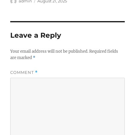
Author
Posted
admin
August 21, 2025
on
Leave a Reply
Your email address will not be published.
Required fields
are marked
*
COMMENT
*