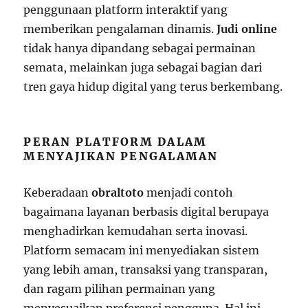
penggunaan platform interaktif yang
memberikan pengalaman dinamis.
Judi online
tidak hanya dipandang sebagai permainan
semata, melainkan juga sebagai bagian dari
tren gaya hidup digital yang terus berkembang.
PERAN PLATFORM DALAM
MENYAJIKAN PENGALAMAN
Keberadaan
obraltoto
menjadi contoh
bagaimana layanan berbasis digital berupaya
menghadirkan kemudahan serta inovasi.
Platform semacam ini menyediakan sistem
yang lebih aman, transaksi yang transparan,
dan ragam pilihan permainan yang