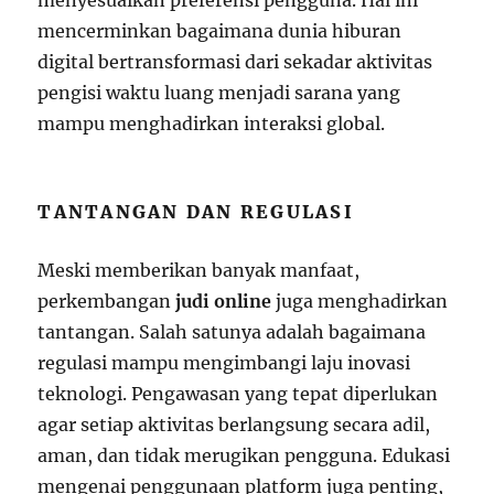
menyesuaikan preferensi pengguna. Hal ini
mencerminkan bagaimana dunia hiburan
digital bertransformasi dari sekadar aktivitas
pengisi waktu luang menjadi sarana yang
mampu menghadirkan interaksi global.
TANTANGAN DAN REGULASI
Meski memberikan banyak manfaat,
perkembangan
judi online
juga menghadirkan
tantangan. Salah satunya adalah bagaimana
regulasi mampu mengimbangi laju inovasi
teknologi. Pengawasan yang tepat diperlukan
agar setiap aktivitas berlangsung secara adil,
aman, dan tidak merugikan pengguna. Edukasi
mengenai penggunaan platform juga penting,