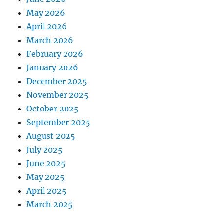
May 2026
April 2026
March 2026
February 2026
January 2026
December 2025
November 2025
October 2025
September 2025
August 2025
July 2025
June 2025
May 2025
April 2025
March 2025