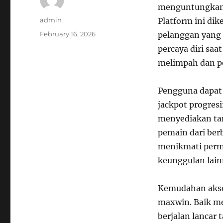
menguntungkan d
Author
admin
Platform ini di
Posted
February 16, 2026
pelanggan yang
on
percaya diri sa
melimpah dan p
Pengguna dapat 
jackpot progres
menyediakan ta
pemain dari be
menikmati perma
keunggulan lain
Kemudahan akses
maxwin. Baik m
berjalan lancar 