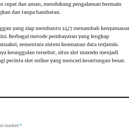
an cepat dan aman, mendukung pengalaman bermain
kan dan tanpa hambatan.
nggan yang siap membantu 24/7 menambah kenyamana
s ini. Berbagai metode pembayaran yang lengkap
nsaksi, sementara sistem keamanan data terjamin.
a keunggulan tersebut, situs slot maxwin menjadi
agi pecinta slot online yang mencari keuntungan besar.
 are marked
*