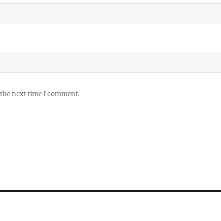
 the next time I comment.