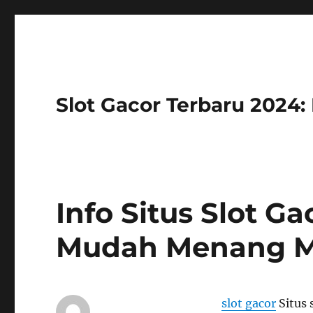
Slot Gacor Terbaru 2024
Info Situs Slot Ga
Mudah Menang 
slot gacor
Situs