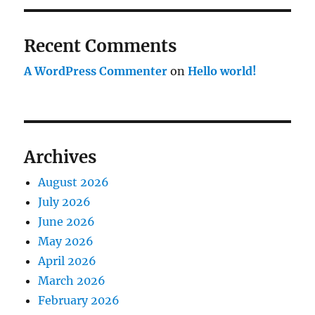
Recent Comments
A WordPress Commenter
on
Hello world!
Archives
August 2026
July 2026
June 2026
May 2026
April 2026
March 2026
February 2026