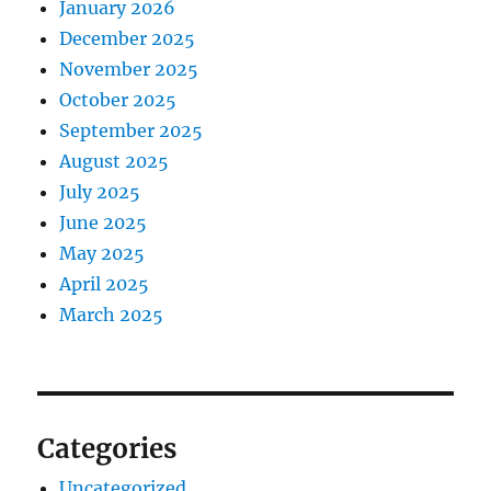
January 2026
December 2025
November 2025
October 2025
September 2025
August 2025
July 2025
June 2025
May 2025
April 2025
March 2025
Categories
Uncategorized