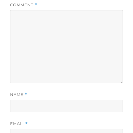
COMMENT
*
NAME
*
EMAIL
*