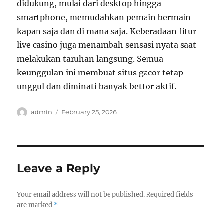
didukung, mulai dari desktop hingga
smartphone, memudahkan pemain bermain
kapan saja dan di mana saja. Keberadaan fitur
live casino juga menambah sensasi nyata saat
melakukan taruhan langsung. Semua
keunggulan ini membuat situs gacor tetap
unggul dan diminati banyak bettor aktif.
Author
Posted
admin
February 25, 2026
on
Leave a Reply
Your email address will not be published.
Required fields
are marked
*