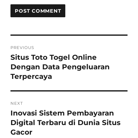
Post
PREVIOUS
navigation
Situs Toto Togel Online
Previous
post:
Dengan Data Pengeluaran
Terpercaya
NEXT
Inovasi Sistem Pembayaran
Next
post:
Digital Terbaru di Dunia Situs
Gacor