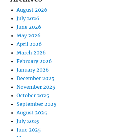
August 2026
July 2026
June 2026
May 2026
April 2026
March 2026
February 2026
January 2026
December 2025
November 2025
October 2025
September 2025
August 2025
July 2025
June 2025