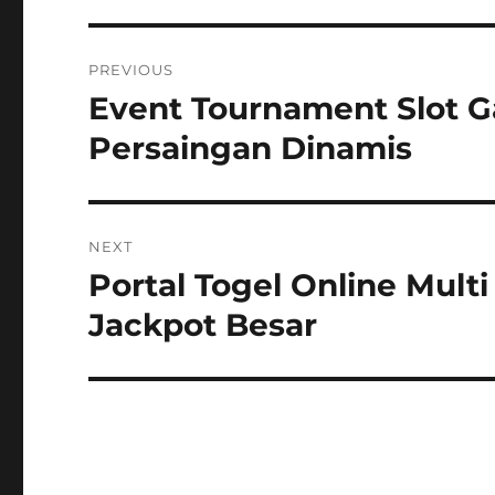
Post
PREVIOUS
navigation
Event Tournament Slot G
Previous
post:
Persaingan Dinamis
NEXT
Portal Togel Online Mult
Next
post:
Jackpot Besar