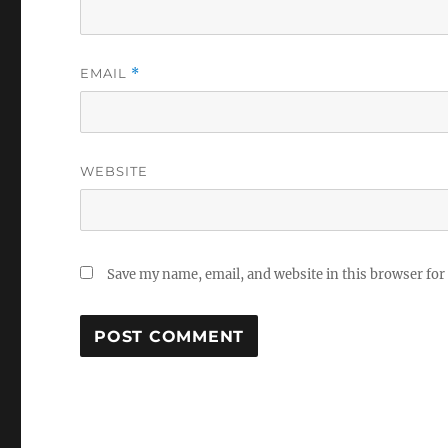
EMAIL
*
WEBSITE
Save my name, email, and website in this browser for