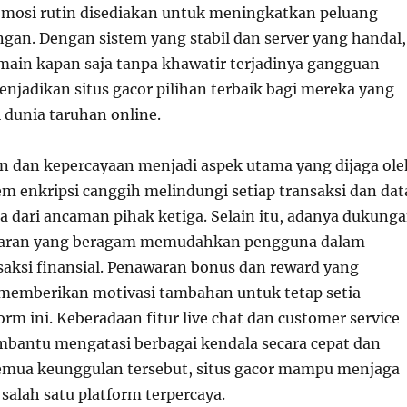
mosi rutin disediakan untuk meningkatkan peluang
an. Dengan sistem yang stabil dan server yang handal,
main kapan saja tanpa khawatir terjadinya gangguan
menjadikan situs gacor pilihan terbaik bagi mereka yang
 dunia taruhan online.
 dan kepercayaan menjadi aspek utama yang dijaga ole
tem enkripsi canggih melindungi setiap transaksi dan dat
a dari ancaman pihak ketiga. Selain itu, adanya dukung
aran yang beragam memudahkan pengguna dalam
aksi finansial. Penawaran bonus dan reward yang
 memberikan motivasi tambahan untuk tetap setia
orm ini. Keberadaan fitur live chat dan customer service
antu mengatasi berbagai kendala secara cepat dan
emua keunggulan tersebut, situs gacor mampu menjaga
 salah satu platform terpercaya.