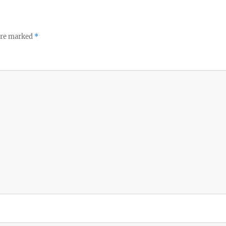
 are marked
*