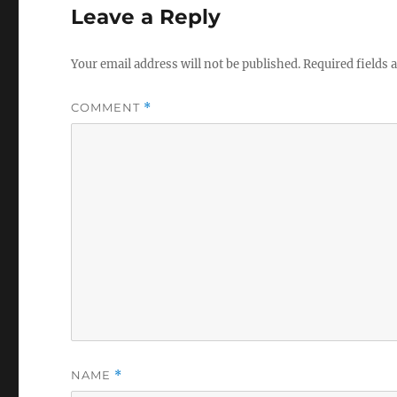
Leave a Reply
Your email address will not be published.
Required fields
COMMENT
*
NAME
*