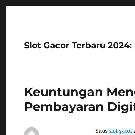
Slot Gacor Terbaru 2024
Keuntungan Men
Pembayaran Digi
Situs
slot gacor
m