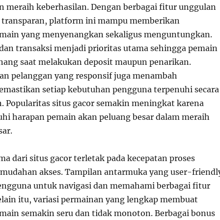
in meraih keberhasilan. Dengan berbagai fitur unggulan
 transparan, platform ini mampu memberikan
main yang menyenangkan sekaligus menguntungkan.
an transaksi menjadi prioritas utama sehingga pemain
nang saat melakukan deposit maupun penarikan.
an pelanggan yang responsif juga menambah
mastikan setiap kebutuhan pengguna terpenuhi secara
n. Popularitas situs gacor semakin meningkat karena
 harapan pemain akan peluang besar dalam meraih
ar.
a dari situs gacor terletak pada kecepatan proses
emudahan akses. Tampilan antarmuka yang user-friendl
gguna untuk navigasi dan memahami berbagai fitur
Selain itu, variasi permainan yang lengkap membuat
main semakin seru dan tidak monoton. Berbagai bonus