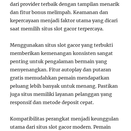
dari provider terbaik dengan tampilan menarik
dan fitur bonus melimpah. Keamanan dan
kepercayaan menjadi faktor utama yang dicari
saat memilih situs slot gacor terpercaya.
Menggunakan situs slot gacor yang terbukti
memberikan kemenangan konsisten sangat
penting untuk pengalaman bermain yang
menyenangkan. Fitur autoplay dan putaran
gratis memudahkan pemain mendapatkan
peluang lebih banyak untuk menang. Pastikan
juga situs memiliki layanan pelanggan yang
responsif dan metode deposit cepat.
Kompatibilitas perangkat menjadi keunggulan
utama dari situs slot gacor modern. Pemain