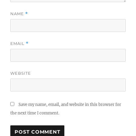
NAME
*
EMAIL
*
WEBSITE
Save my name, email, and website in this browser for
the next time I comment.