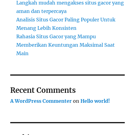
Langkah mudah mengakses situs gacor yang
aman dan terpercaya
Analisis Situs Gacor Paling Populer Untuk
Menang Lebih Konsisten
Rahasia Situs Gacor yang Mampu
Memberikan Keuntungan Maksimal Saat
Main
Recent Comments
A WordPress Commenter
on
Hello world!