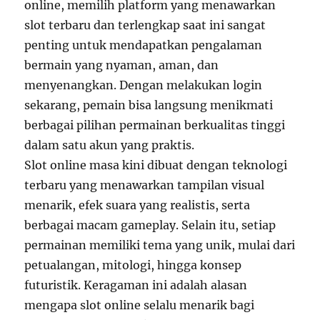
online, memilih platform yang menawarkan
slot terbaru dan terlengkap saat ini sangat
penting untuk mendapatkan pengalaman
bermain yang nyaman, aman, dan
menyenangkan. Dengan melakukan login
sekarang, pemain bisa langsung menikmati
berbagai pilihan permainan berkualitas tinggi
dalam satu akun yang praktis.
Slot online masa kini dibuat dengan teknologi
terbaru yang menawarkan tampilan visual
menarik, efek suara yang realistis, serta
berbagai macam gameplay. Selain itu, setiap
permainan memiliki tema yang unik, mulai dari
petualangan, mitologi, hingga konsep
futuristik. Keragaman ini adalah alasan
mengapa slot online selalu menarik bagi