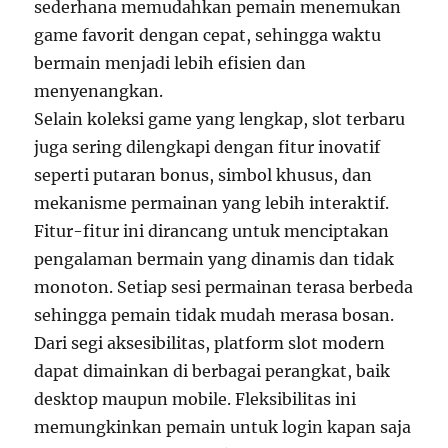
sederhana memudahkan pemain menemukan
game favorit dengan cepat, sehingga waktu
bermain menjadi lebih efisien dan
menyenangkan.
Selain koleksi game yang lengkap, slot terbaru
juga sering dilengkapi dengan fitur inovatif
seperti putaran bonus, simbol khusus, dan
mekanisme permainan yang lebih interaktif.
Fitur-fitur ini dirancang untuk menciptakan
pengalaman bermain yang dinamis dan tidak
monoton. Setiap sesi permainan terasa berbeda
sehingga pemain tidak mudah merasa bosan.
Dari segi aksesibilitas, platform slot modern
dapat dimainkan di berbagai perangkat, baik
desktop maupun mobile. Fleksibilitas ini
memungkinkan pemain untuk login kapan saja