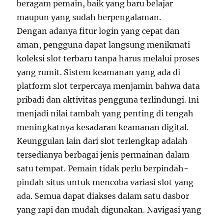
beragam pemain, baik yang baru belajar
maupun yang sudah berpengalaman.
Dengan adanya fitur login yang cepat dan
aman, pengguna dapat langsung menikmati
koleksi slot terbaru tanpa harus melalui proses
yang rumit. Sistem keamanan yang ada di
platform slot terpercaya menjamin bahwa data
pribadi dan aktivitas pengguna terlindungi. Ini
menjadi nilai tambah yang penting di tengah
meningkatnya kesadaran keamanan digital.
Keunggulan lain dari slot terlengkap adalah
tersedianya berbagai jenis permainan dalam
satu tempat. Pemain tidak perlu berpindah-
pindah situs untuk mencoba variasi slot yang
ada. Semua dapat diakses dalam satu dasbor
yang rapi dan mudah digunakan. Navigasi yang