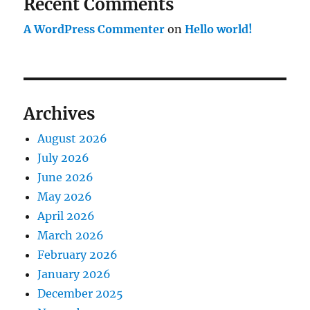
Recent Comments
A WordPress Commenter
on
Hello world!
Archives
August 2026
July 2026
June 2026
May 2026
April 2026
March 2026
February 2026
January 2026
December 2025