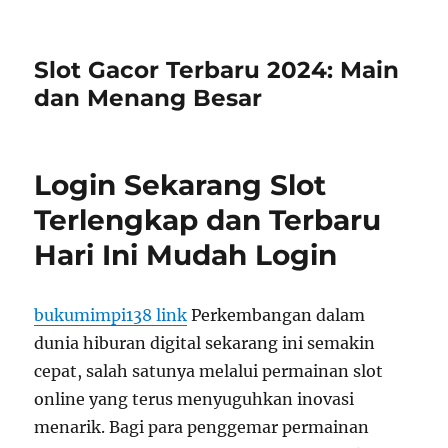
Slot Gacor Terbaru 2024: Main
dan Menang Besar
Login Sekarang Slot
Terlengkap dan Terbaru
Hari Ini Mudah Login
bukumimpi138 link
Perkembangan dalam
dunia hiburan digital sekarang ini semakin
cepat, salah satunya melalui permainan slot
online yang terus menyuguhkan inovasi
menarik. Bagi para penggemar permainan