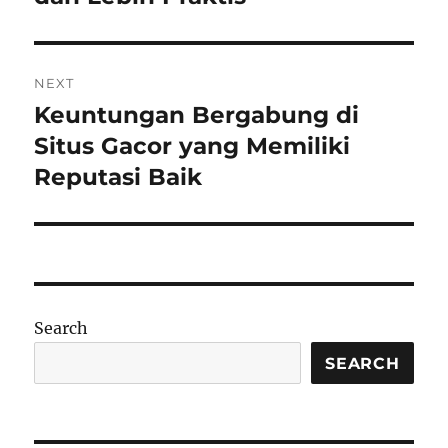
NEXT
Keuntungan Bergabung di
Next
post:
Situs Gacor yang Memiliki
Reputasi Baik
Search
SEARCH