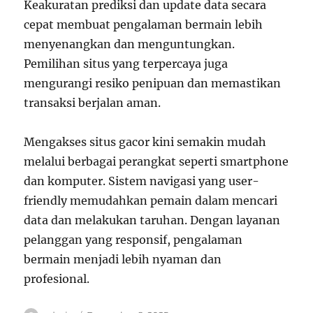
Keakuratan prediksi dan update data secara
cepat membuat pengalaman bermain lebih
menyenangkan dan menguntungkan.
Pemilihan situs yang terpercaya juga
mengurangi resiko penipuan dan memastikan
transaksi berjalan aman.
Mengakses situs gacor kini semakin mudah
melalui berbagai perangkat seperti smartphone
dan komputer. Sistem navigasi yang user-
friendly memudahkan pemain dalam mencari
data dan melakukan taruhan. Dengan layanan
pelanggan yang responsif, pengalaman
bermain menjadi lebih nyaman dan
profesional.