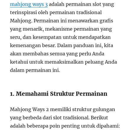
mahjong ways 3
adalah permainan slot yang
terinspirasi oleh permainan tradisional
Mahjong. Permainan ini menawarkan grafis
yang menarik, mekanisme permainan yang
seru, dan kesempatan untuk mendapatkan
kemenangan besar. Dalam panduan ini, kita
akan membahas semua yang perlu Anda
ketahui untuk memaksimalkan peluang Anda
dalam permainan ini.
1. Memahami Struktur Permainan
Mahjong Ways 2 memiliki struktur gulungan
yang berbeda dari slot tradisional. Berikut
adalah beberapa poin penting untuk dipahami: