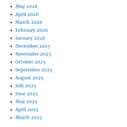
May 2026
April 2026
March 2026
February 2026
January 2026
December 2025
November 2025
October 2025
September 2025
August 2025
July 2025
June 2025
May 2025
April 2025
March 2025