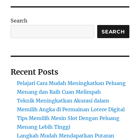
Search
SEARCH
Recent Posts
Pelajari Cara Mudah Meningkatkan Peluang
Menang dan Raih Cuan Melimpah
Teknik Meningkatkan Akurasi dalam
Memilih Angka di Permainan Lotere Digital
Tips Memilih Mesin Slot Dengan Peluang
Menang Lebih Tinggi
Langkah Mudah Mendapatkan Putaran