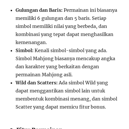
Gulungan dan Baris:
Permainan ini biasanya
memiliki 6 gulungan dan 5 baris. Setiap
simbol memiliki nilai yang berbeda, dan
kombinasi yang tepat dapat menghasilkan
kemenangan.
Simbol:
Kenali simbol-simbol yang ada.
Simbol Mahjong biasanya mencakup angka
dan karakter yang berkaitan dengan
permainan Mahjong asli.
Wild dan Scatters:
Ada simbol Wild yang
dapat menggantikan simbol lain untuk
membentuk kombinasi menang, dan simbol
Scatter yang dapat memicu fitur bonus.