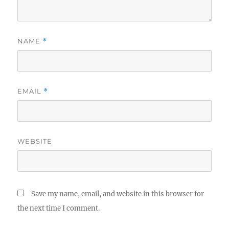
NAME
*
EMAIL
*
WEBSITE
Save my name, email, and website in this browser for
the next time I comment.