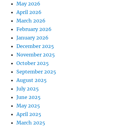
May 2026
April 2026
March 2026
February 2026
January 2026
December 2025
November 2025
October 2025
September 2025
August 2025
July 2025
June 2025
May 2025
April 2025
March 2025