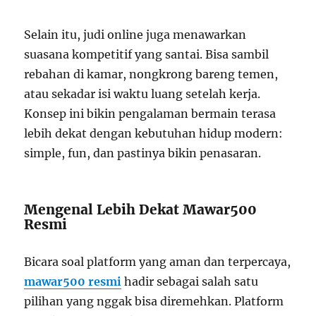
Selain itu, judi online juga menawarkan
suasana kompetitif yang santai. Bisa sambil
rebahan di kamar, nongkrong bareng temen,
atau sekadar isi waktu luang setelah kerja.
Konsep ini bikin pengalaman bermain terasa
lebih dekat dengan kebutuhan hidup modern:
simple, fun, dan pastinya bikin penasaran.
Mengenal Lebih Dekat Mawar500
Resmi
Bicara soal platform yang aman dan terpercaya,
mawar500 resmi
hadir sebagai salah satu
pilihan yang nggak bisa diremehkan. Platform